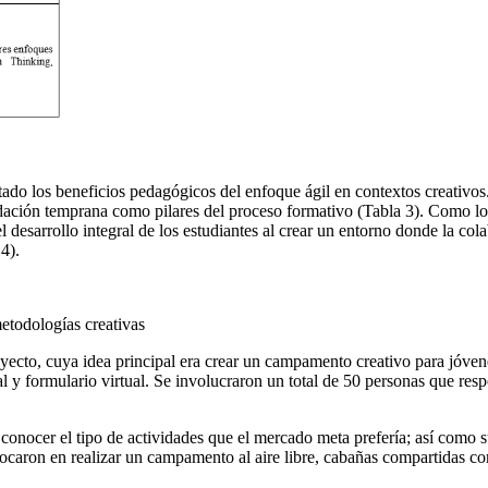
do los beneficios pedagógicos del enfoque ágil en contextos creativos.
 validación temprana como pilares del proceso formativo (Tabla 3). Com
desarrollo integral de los estudiantes al crear un entorno donde la col
4).
etodologías creativas
oyecto, cuya idea principal era crear un campamento creativo para jóven
cal y formulario virtual. Se involucraron un total de 50 personas que re
onocer el tipo de actividades que el mercado meta prefería; así como su
aron en realizar un campamento al aire libre, cabañas compartidas como 