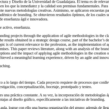
ectura y Diseño de la Universidad de Guadalajara. El tema es de relevanc
en los que la inmediatez y la calidad son premisas fundamentales. Para l
te nuevas metodologías creativas. Asimismo, se aplicaron encuestas par
cadémico de branding. Se obtuvieron resultados óptimos, de los cuales 
 de enseñanza ágil e innovadora.
e activo, enseñanza.
anding projects through the application of agile methodologies in the cla
the results obtained in a strategic design course, part of the bachelor’s
pic is of current relevance to the profession, as the implementation of
mises. This paper reviews literature, along with an analysis of the bra
eptions and the impact of applying agile methodologies in the creation 
 achieved a meaningful learning experience, driven by an agile and innov
aching.
co a lo largo del tiempo. Cada proyecto requiere de procesos que conlle
estigación, conceptualización, bocetaje, prototipado y testeo.
s una práctica constante. A su vez, la incorporación de metodologías ági
ajas al diseño gráfico, específicamente a las iniciativas de branding.
 aula, lograr con ello una buena organización del grupo; además de lleg