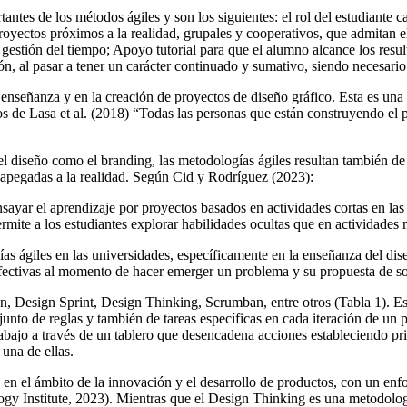
antes de los métodos ágiles y son los siguientes: el rol del estudiante 
oyectos próximos a la realidad, grupales y cooperativos, que admitan el
 gestión del tiempo; Apoyo tutorial para que el alumno alcance los re
n, al pasar a tener un carácter continuado y sumativo, siendo necesario
enseñanza y en la creación de proyectos de diseño gráfico. Esta es una
os de Lasa et al. (2018) “Todas las personas que están construyendo el 
del diseño como el branding, las metodologías ágiles resultan también de
es apegadas a la realidad. Según Cid y Rodríguez (2023):
sayar el aprendizaje por proyectos basados en actividades cortas en las
mite a los estudiantes explorar habilidades ocultas que en actividades m
s ágiles en las universidades, específicamente en la enseñanza del diseñ
fectivas al momento de hacer emerger un problema y su propuesta de so
 Design Sprint, Design Thinking, Scrumban, entre otros (Tabla 1). Est
to de reglas y también de tareas específicas en cada iteración de un pr
abajo a través de un tablero que desencadena acciones estableciendo p
una de ellas.
 en el ámbito de la innovación y el desarrollo de productos, con un en
y Institute, 2023). Mientras que el Design Thinking es una metodología