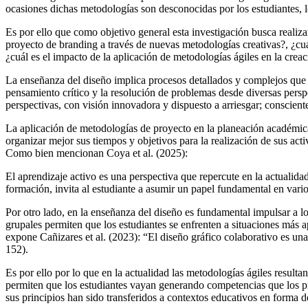
ocasiones dichas metodologías son desconocidas por los estudiantes, los
Es por ello que como objetivo general esta investigación busca reali
proyecto de branding a través de nuevas metodologías creativas?, ¿cuál
¿cuál es el impacto de la aplicación de metodologías ágiles en la cre
La enseñanza del diseño implica procesos detallados y complejos que in
pensamiento crítico y la resolución de problemas desde diversas persp
perspectivas, con visión innovadora y dispuesto a arriesgar; consciente
La aplicación de metodologías de proyecto en la planeación académica
organizar mejor sus tiempos y objetivos para la realización de sus act
Como bien mencionan Coya et al. (2025):
El aprendizaje activo es una perspectiva que repercute en la actuali
formación, invita al estudiante a asumir un papel fundamental en vario
Por otro lado, en la enseñanza del diseño es fundamental impulsar a lo
grupales permiten que los estudiantes se enfrenten a situaciones más
expone Cañizares et al. (2023): “El diseño gráfico colaborativo es un
152).
Es por ello por lo que en la actualidad las metodologías ágiles result
permiten que los estudiantes vayan generando competencias que los p
sus principios han sido transferidos a contextos educativos en forma d