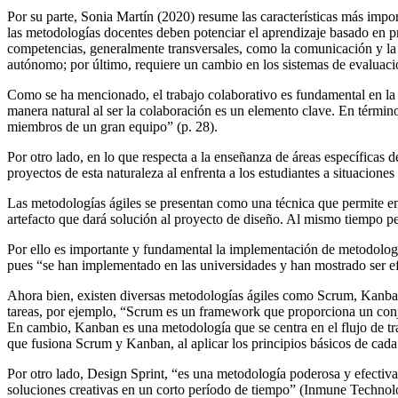
Por su parte, Sonia Martín (2020) resume las características más import
las metodologías docentes deben potenciar el aprendizaje basado en pr
competencias, generalmente transversales, como la comunicación y la
autónomo; por último, requiere un cambio en los sistemas de evaluació
Como se ha mencionado, el trabajo colaborativo es fundamental en la 
manera natural al ser la colaboración es un elemento clave. En términ
miembros de un gran equipo” (p. 28).
Por otro lado, en lo que respecta a la enseñanza de áreas específicas 
proyectos de esta naturaleza al enfrenta a los estudiantes a situacion
Las metodologías ágiles se presentan como una técnica que permite en
artefacto que dará solución al proyecto de diseño. Al mismo tiempo per
Por ello es importante y fundamental la implementación de metodología
pues “se han implementado en las universidades y han mostrado ser e
Ahora bien, existen diversas metodologías ágiles como Scrum, Kanban,
tareas, por ejemplo, “Scrum es un framework que proporciona un conjun
En cambio, Kanban es una metodología que se centra en el flujo de tr
que fusiona Scrum y Kanban, al aplicar los principios básicos de cada 
Por otro lado, Design Sprint, “es una metodología poderosa y efectiva
soluciones creativas en un corto período de tiempo” (Inmune Technolog