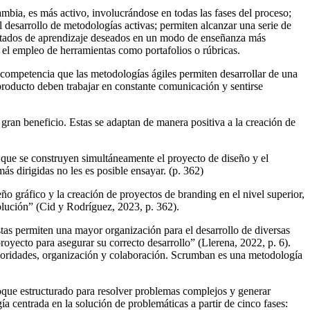
cambia, es más activo, involucrándose en todas las fases del proceso;
 desarrollo de metodologías activas; permiten alcanzar una serie de
sultados de aprendizaje deseados en un modo de enseñanza más
 el empleo de herramientas como portafolios o rúbricas.
 competencia que las metodologías ágiles permiten desarrollar de una
producto deben trabajar en constante comunicación y sentirse
 gran beneficio. Estas se adaptan de manera positiva a la creación de
 que se construyen simultáneamente el proyecto de diseño y el
ás dirigidas no les es posible ensayar. (p. 362)
o gráfico y la creación de proyectos de branding en el nivel superior,
lución” (Cid y Rodríguez, 2023, p. 362).
as permiten una mayor organización para el desarrollo de diversas
oyecto para asegurar su correcto desarrollo” (Llerena, 2022, p. 6).
rioridades, organización y colaboración. Scrumban es una metodología
foque estructurado para resolver problemas complejos y generar
 centrada en la solución de problemáticas a partir de cinco fases: