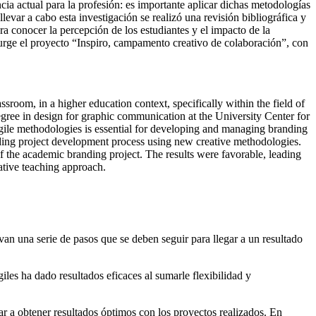
ia actual para la profesión: es importante aplicar dichas metodologías
levar a cabo esta investigación se realizó una revisión bibliográfica y
a conocer la percepción de los estudiantes y el impacto de la
surge el proyecto “Inspiro, campamento creativo de colaboración”, con
ssroom, in a higher education context, specifically within the field of
 degree in design for graphic communication at the University Center for
 agile methodologies is essential for developing and managing branding
nding project development process using new creative methodologies.
of the academic branding project. The results were favorable, leading
ative teaching approach.
van una serie de pasos que se deben seguir para llegar a un resultado
les ha dado resultados eficaces al sumarle flexibilidad y
ar a obtener resultados óptimos con los proyectos realizados. En