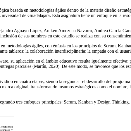
gica basada en metodologías ágiles dentro de la materia diseño estratég
 Universidad de Guadalajara. Esta asignatura tiene un enfoque en la res
Alejandro Aguayo López, Aniken Amezcua Navarro, Andrea García Garc
a inclusión de sus nombres en este estudio se realiza con su consentimi
ica en metodologías ágiles, con énfasis en los principios de Scrum, Ka
iante tableros; la colaboración interdisciplinaria; la empatía con el usua
e, su aplicación en el ámbito educativo resulta igualmente efectiva; pro
 entregas parciales (Martín, 2020). De este modo, se favorece que los es
vidido en cuatro etapas, siendo la segunda –el desarrollo del programa
na marca original, transformando insumos estratégicos como el nombre, la 
tegrando tres enfoques principales: Scrum, Kanban y Design Thinking. La 