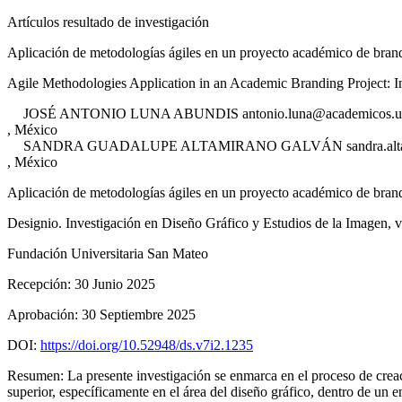
Artículos resultado de investigación
Aplicación de metodologías ágiles en un proyecto académico de bra
Agile Methodologies Application in an Academic Branding Project: 
JOSÉ ANTONIO
LUNA ABUNDIS
antonio.luna@academicos.
,
México
SANDRA GUADALUPE
ALTAMIRANO GALVÁN
sandra.a
,
México
Aplicación de metodologías ágiles en un proyecto académico de bra
Designio. Investigación en Diseño Gráfico y Estudios de la Imagen
, 
Fundación Universitaria San Mateo
Recepción:
30 Junio 2025
Aprobación:
30 Septiembre 2025
DOI:
https://doi.org/10.52948/ds.v7i2.1235
Resumen:
La presente investigación se enmarca en el proceso de creac
superior, específicamente en el área del diseño gráfico, dentro de un e