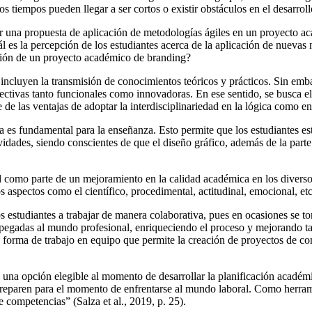
 tiempos pueden llegar a ser cortos o existir obstáculos en el desarroll
zar una propuesta de aplicación de metodologías ágiles en un proyecto a
 es la percepción de los estudiantes acerca de la aplicación de nuevas 
ación de un proyecto académico de branding?
cluyen la transmisión de conocimientos teóricos y prácticos. Sin embarg
ectivas tanto funcionales como innovadoras. En ese sentido, se busca e
 de las ventajas de adoptar la interdisciplinariedad en la lógica como e
 es fundamental para la enseñanza. Esto permite que los estudiantes e
ividades, siendo conscientes de que el diseño gráfico, además de la part
dad como parte de un mejoramiento en la calidad académica en los diver
s aspectos como el científico, procedimental, actitudinal, emocional, etc
s estudiantes a trabajar de manera colaborativa, pues en ocasiones se to
 apegadas al mundo profesional, enriqueciendo el proceso y mejorando 
a forma de trabajo en equipo que permite la creación de proyectos de co
an una opción elegible al momento de desarrollar la planificación académ
reparen para el momento de enfrentarse al mundo laboral. Como herrami
e competencias” (Salza et al., 2019, p. 25).