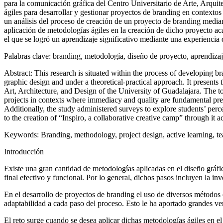
para la comunicación gráfica del Centro Universitario de Arte, Arquit
ágiles para desarrollar y gestionar proyectos de branding en contextos 
un análisis del proceso de creación de un proyecto de branding median
aplicación de metodologías ágiles en la creación de dicho proyecto a
el que se logró un aprendizaje significativo mediante una experiencia
Palabras clave:
branding, metodología, diseño de proyecto, aprendizaj
Abstract:
This research is situated within the process of developing br
graphic design and under a theoretical-practical approach. It presents 
Art, Architecture, and Design of the University of Guadalajara. The to
projects in contexts where immediacy and quality are fundamental pre
Additionally, the study administered surveys to explore students’ perc
to the creation of “Inspiro, a collaborative creative camp” through it
Keywords:
Branding, methodology, project design, active learning, te
Introducción
Existe una gran cantidad de metodologías aplicadas en el diseño gráfi
final efectivo y funcional. Por lo general, dichos pasos incluyen la inv
En el desarrollo de proyectos de branding el uso de diversos métodos e
adaptabilidad a cada paso del proceso. Esto le ha aportado grandes vent
El reto surge cuando se desea aplicar dichas metodologías ágiles en el