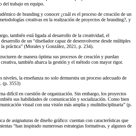
o del trabajo en equipo.
cadémico de branding y conocer ¿cuál es el proceso de creación de un
metodologías creativas en la realización de proyectos de branding?, y
o, también está ligada al desarrollo de la creatividad, el
l desarrollo de un “diseñador capaz de desenvolverse desde múltiples
n la práctica” (Morales y González, 2021, p. 234).
structuren de manera óptima sus procesos de creación y puedan
e creativa, también abarca la gestión y el método con mayor rigor.
sos niveles, la enseñanza no solo demuestra un proceso adecuado de
. (p. 3553)
rna difícil en cuestión de organización. Sin embargo, los proyectos
también sus habilidades de comunicación y socialización. Como bien
municación visual con una visión más amplia y multidisciplinaria” (p.
ica de asignaturas de diseño gráfico: cuentan con características que
entas “han inspirado numerosas estrategias formativas, y algunos de