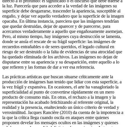
directo a lo profundo: el significado o el discurso que debe traerse a
la luz. Parecería que para acceder a la verdad de las imágenes su
superficie debe desgarrarse, trascender la apariencia, susceptible al
engaño, y dejar ver aquello verdadero que la superficie de la imagen
opacaba. En última instancia, pareciera que las imágenes tendrían
que quedar destruidas, dejar de aparecer y de parecerse, para
acercarnos verdaderamente a aquello que engañosamente asemejan.
Pero, al mismo tiempo, hay imágenes cuya destrucción se lamenta,
donde se ansía el rescate de su frágil superficie: las imágenes de
recuerdos entrañables o de seres queridos, el legado cultural en
riesgo de ser destruido o la falta de evidencias de una atrocidad que
ha quedado eliminada de los archivos. Las imágenes no dejan de
disputarse entre su apariencia y su desaparición, entre aquello a lo
que refieren y las formas de dar a ver esa referencia.
Las prácticas artísticas que buscan situarse críticamente ante la
producción de imágenes han tenido que lidiar con esta superficie, a
la vez frágil y expansiva. En ocasiones, el arte ha vanagloriado la
superficialidad al punto de convertirse rápidamente en un mero
producto de consumo más. En otras, el rechazo a la imagen y la
representación ha acabado fetichizando al referente original, la
realidad y la presencia, enalteciendo un único criterio de verdad y
verosimilitud. Jacques Rancière (2010) da cuenta de la impotencia a
la que la crítica llega cuando oscila en ataques entre quienes
proponen develar los mensajes ocultos en las imágenes y quienes