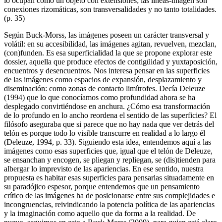
lo ocupan como un objeto con extensiones; las líneas-imagen son
conexiones rizomáticas, son transversalidades y no tanto totalidades.
(p. 35)
Según Buck-Morss, las imágenes poseen un carácter transversal y
volátil: en su accesibilidad, las imágenes agitan, revuelven, mezclan,
(con)funden. Es esa superficialidad la que se propone explorar este
dossier, aquella que produce efectos de contigüidad y yuxtaposición,
encuentros y desencuentros. Nos interesa pensar en las superficies
de las imágenes como espacios de expansión, desplazamiento y
diseminación: como zonas de contacto limítrofes. Decía Deleuze
(1994) que lo que conocíamos como profundidad ahora se ha
desplegado convirtiéndose en anchura. ¿Cómo esa transformación
de lo profundo en lo ancho reordena el sentido de las superficies? El
filósofo aseguraba que si parece que no hay nada que ver detrás del
telón es porque todo lo visible transcurre en realidad a lo largo él
(Deleuze, 1994, p. 33). Siguiendo esta idea, entendemos aquí a las
imágenes como esas superficies que, igual que el telón de Deleuze,
se ensanchan y encogen, se pliegan y repliegan, se (dis)tienden para
albergar lo imprevisto de las apariencias. En ese sentido, nuestra
propuesta es habitar esas superficies para pensarlas situadamente en
su paradójico espesor, porque entendemos que un pensamiento
crítico de las imágenes ha de posicionarse entre sus complejidades e
incongruencias, reivindicando la potencia política de las apariencias
y la imaginación como aquello que da forma a la realidad. De