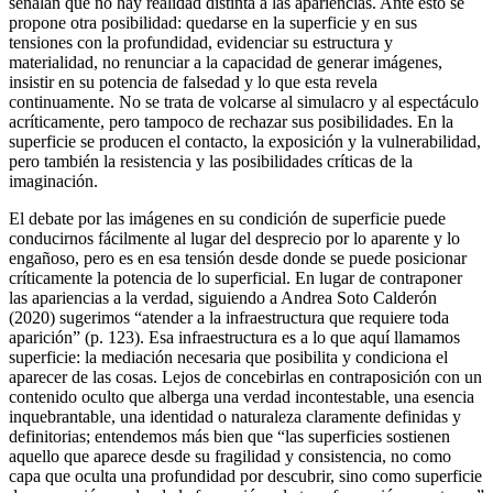
señalan que no hay realidad distinta a las apariencias. Ante esto se
propone otra posibilidad: quedarse en la superficie y en sus
tensiones con la profundidad, evidenciar su estructura y
materialidad, no renunciar a la capacidad de generar imágenes,
insistir en su potencia de falsedad y lo que esta revela
continuamente. No se trata de volcarse al simulacro y al espectáculo
acríticamente, pero tampoco de rechazar sus posibilidades. En la
superficie se producen el contacto, la exposición y la vulnerabilidad,
pero también la resistencia y las posibilidades críticas de la
imaginación.
El debate por las imágenes en su condición de superficie puede
conducirnos fácilmente al lugar del desprecio por lo aparente y lo
engañoso, pero es en esa tensión desde donde se puede posicionar
críticamente la potencia de lo superficial. En lugar de contraponer
las apariencias a la verdad, siguiendo a Andrea Soto Calderón
(2020) sugerimos “atender a la infraestructura que requiere toda
aparición” (p. 123). Esa infraestructura es a lo que aquí llamamos
superficie: la mediación necesaria que posibilita y condiciona el
aparecer de las cosas. Lejos de concebirlas en contraposición con un
contenido oculto que alberga una verdad incontestable, una esencia
inquebrantable, una identidad o naturaleza claramente definidas y
definitorias; entendemos más bien que “las superficies sostienen
aquello que aparece desde su fragilidad y consistencia, no como
capa que oculta una profundidad por descubrir, sino como superficie