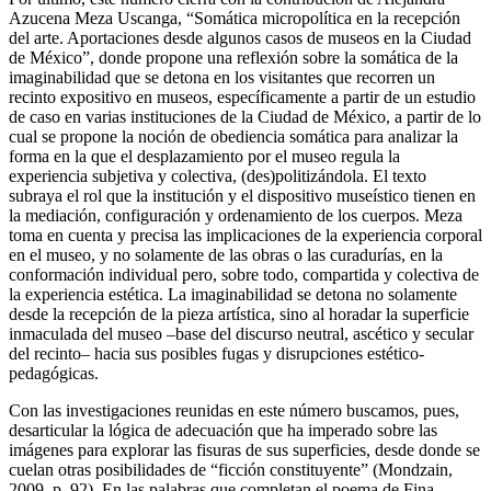
Azucena Meza Uscanga, “Somática micropolítica en la recepción
del arte. Aportaciones desde algunos casos de museos en la Ciudad
de México”, donde propone una reflexión sobre la somática de la
imaginabilidad que se detona en los visitantes que recorren un
recinto expositivo en museos, específicamente a partir de un estudio
de caso en varias instituciones de la Ciudad de México, a partir de lo
cual se propone la noción de
obediencia somática
para analizar la
forma en la que el desplazamiento por el museo regula la
experiencia subjetiva y colectiva, (des)politizándola. El texto
subraya el rol que la institución y el dispositivo museístico tienen en
la mediación, configuración y ordenamiento de los cuerpos. Meza
toma en cuenta y precisa las implicaciones de la experiencia corporal
en el museo, y no solamente de las obras o las curadurías, en la
conformación individual pero, sobre todo, compartida y colectiva de
la experiencia estética. La imaginabilidad se detona no solamente
desde la recepción de la pieza artística, sino al horadar la superficie
inmaculada del museo –base del discurso neutral, ascético y secular
del recinto– hacia sus posibles fugas y disrupciones estético-
pedagógicas.
Con las investigaciones reunidas en este número buscamos, pues,
desarticular la lógica de adecuación que ha imperado sobre las
imágenes para explorar las fisuras de sus superficies, desde donde se
cuelan otras posibilidades de “ficción constituyente” (Mondzain,
2009, p. 92). En las palabras que completan el poema de Fina