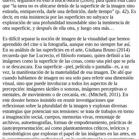
nuevo, seguimos en esto a Buck-Morss (2009), para quien está claro
que “la tarea no es ubicarse detrás de la superficie de la imagen sino
estirarla, enriquecerla, darle una definición, darle tiempo” (p. 42). Es
decir, en esta insistencia por las superficies no subyace la
exploración de una profundidad insondable sino la inminencia de
otra superficie, y después de ella otra, y luego otra más…
Es difícil separar la noción de imagen de la visualidad que hemos
aprendido del cine o la fotografía, aunque esto no siempre fue así.
En su análisis de las superficies en el arte, Giuliana Bruno (2014)
recuerda que fue Lucrecio, el filósofo romano, quien definió a las
imágenes como la superficie de las cosas, como una piel que se pela
o se descascara. Esa superficie –piel, película o pantalla– es, a su
vez, la manifestación de la materialidad de esa imagen. De ahí que
cuando hablamos de imagen no sea solo para referir una dimensión
visual, sino que puede involucrar a todos los aspectos de la
percepción: imágenes táctiles o sonoras, imágenes perceptivas o
mentales, de movimiento o de cercanía, etc. (Mitchell, 2011). En
este dossier hemos insistido en reunir investigaciones que
reflexionan sobre la pluralidad de la imagen y exploran diversas
estrategias que potencian sus tensiones: se trata de trabajos en torno
a imaginación social, cuerpos, memorias vivas, remontaje de
archivos, autoetnografías, formas de empoderamiento, prácticas de
(auto)representación; así como planteamientos críticos, teóricos y
metodológicos que exploran el papel de las imágenes en las artes, en