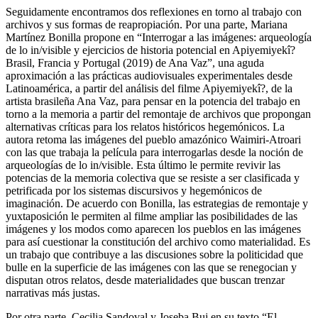
Seguidamente encontramos dos reflexiones en torno al trabajo con
archivos y sus formas de reapropiación. Por una parte, Mariana
Martínez Bonilla propone en “Interrogar a las imágenes: arqueología
de lo in/visible y ejercicios de historia potencial en
Apiyemiyekî?
Brasil, Francia y Portugal (2019) de Ana Vaz”, una aguda
aproximación a las prácticas audiovisuales experimentales desde
Latinoamérica, a partir del análisis del filme
Apiyemiyekî?
, de la
artista brasileña Ana Vaz, para pensar en la potencia del trabajo en
torno a la memoria a partir del remontaje de archivos que propongan
alternativas críticas para los relatos históricos hegemónicos. La
autora retoma las imágenes del pueblo amazónico Waimiri-Atroari
con las que trabaja la película para interrogarlas desde la noción de
arqueologías de lo in/visible
. Esta último le permite revivir las
potencias de la memoria colectiva que se resiste a ser clasificada y
petrificada por los sistemas discursivos y hegemónicos de
imaginación. De acuerdo con Bonilla, las estrategias de remontaje y
yuxtaposición le permiten al filme ampliar las posibilidades de las
imágenes y los modos como aparecen los pueblos en las imágenes
para así cuestionar la constitución del archivo como materialidad. Es
un trabajo que contribuye a las discusiones sobre la politicidad que
bulle en la superficie de las imágenes con las que se renegocian y
disputan otros relatos, desde materialidades que buscan trenzar
narrativas más justas.
Por otra parte, Cecilia Sandoval y Joseba Buj en su texto “El