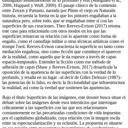
distinguido insistentemente de lo profundo y real (Manghani et al.,
2006; Huppauf y Wulf, 2009). El pasaje clásico de la contienda
entre Zeuxis y Parrasio, narrada por Plinio el viejo en
Naturalis
historia
, recuerda la forma en la que los pintores engañaban a la
naturaleza pero, sobre todo, que se engañaban entre sí con las
superficies de sus creaciones. Theo Reeves-Evison (2017) retoma
este caso para relacionarlo con otros modos en los que las
superficies remarcan su relación con lo aparente como forma de
engaño, como el camuflaje militar u otras técnicas artísticas como el
trompe l'oeil
. Reeves-Evison caracteriza la superficie no tanto como
mediación engañosa, sino como ficción que constituye el aparecer
de la realidad, como aquello que le da espesor a través de capas
espacio-temporales. Entender la ficción como ese método de
adhesión de capas (Shaw y Reeves-Evison, 2017) desarticula la
oposición de la apariencia de las superficies con la verdad de lo
profundo, y resalta en su lugar –al decir de Gilles Deleuze (1987)–
las potencias de lo falso, es decir, la ficcionalidad que infraestructura
la realidad, así como la verdad que sostienen las apariencias.
Bajo el título
Superficies de las imágenes
, este dossier busca situar el
debate sobre las imágenes desde esos intersticios que interrogan
críticamente a las superficies con las que nos relacionamos
constantemente en las precarizadas condiciones de vida impuestas
por el capitalismo globalizado, cuya relación con la imagen oscila
entre su espectacularización y su oclusión. La propuesta es situarse