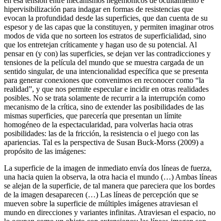
en esa tensión entre mecanismos hegemónicos de ocultamiento e
hipervisibilización para indagar en formas de resistencias que
evocan la profundidad desde las superficies, que dan cuenta de su
espesor y de las capas que la constituyen, y permiten imaginar otros
modos de vida que no sorteen los estratos de superficialidad, sino
que los entretejan críticamente y hagan uso de su potencial. Al
pensar en (y con) las superficies, se dejan ver las contradicciones y
tensiones de la película del mundo que se muestra cargada de un
sentido singular, de una intencionalidad específica que se presenta
para generar conexiones que convenimos en reconocer como “la
realidad”, y que nos permite especular e incidir en otras realidades
posibles. No se trata solamente de recurrir a la interrupción como
mecanismo de la crítica, sino de extender las posibilidades de las
mismas superficies, que parecería que presentan un límite
homogéneo de la espectacularidad, para volverlas hacia otras
posibilidades: las de la fricción, la resistencia o el juego con las
apariencias. Tal es la perspectiva de Susan Buck-Morss (2009) a
propósito de las imágenes:
La superficie de la imagen de inmediato envía dos líneas de fuerza,
una hacia quien la observa, la otra hacia el mundo (…) Ambas líneas
se alejan de la superficie, de tal manera que pareciera que los bordes
de la imagen desaparecen (…) Las líneas de percepción que se
mueven sobre la superficie de múltiples imágenes atraviesan el
mundo en direcciones y variantes infinitas. Atraviesan el espacio, no