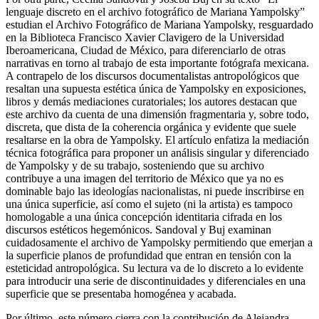
lenguaje discreto en el archivo fotográfico de Mariana Yampolsky”
estudian el Archivo Fotográfico de Mariana Yampolsky, resguardado
en la Biblioteca Francisco Xavier Clavigero de la Universidad
Iberoamericana, Ciudad de México, para diferenciarlo de otras
narrativas en torno al trabajo de esta importante fotógrafa mexicana.
A contrapelo de los discursos documentalistas antropológicos que
resaltan una supuesta estética única de Yampolsky en exposiciones,
libros y demás mediaciones curatoriales; los autores destacan que
este archivo da cuenta de una dimensión fragmentaria y, sobre todo,
discreta, que dista de la coherencia orgánica y evidente que suele
resaltarse en la obra de Yampolsky. El artículo enfatiza la mediación
técnica fotográfica para proponer un análisis singular y diferenciado
de Yampolsky y de su trabajo, sosteniendo que su archivo
contribuye a una imagen del territorio de México que ya no es
dominable bajo las ideologías nacionalistas, ni puede inscribirse en
una única superficie, así como el sujeto (ni la artista) es tampoco
homologable a una única concepción identitaria cifrada en los
discursos estéticos hegemónicos. Sandoval y Buj examinan
cuidadosamente el archivo de Yampolsky permitiendo que emerjan a
la superficie planos de profundidad que entran en tensión con la
esteticidad antropológica. Su lectura va de lo discreto a lo evidente
para introducir una serie de discontinuidades y diferenciales en una
superficie que se presentaba homogénea y acabada.
Por último, este número cierra con la contribución de Alejandra