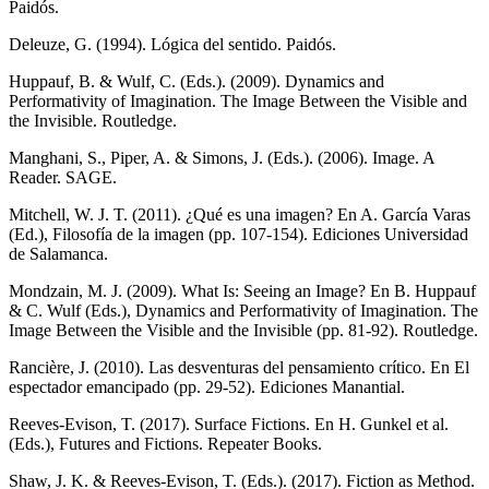
Paidós.
Deleuze, G. (1994).
Lógica del sentido
. Paidós.
Huppauf, B. & Wulf, C. (Eds.). (2009).
Dynamics and
Performativity of Imagination. The Image Between the Visible and
the Invisible
. Routledge.
Manghani, S., Piper, A. & Simons, J. (Eds.). (2006).
Image. A
Reader
. SAGE.
Mitchell, W. J. T. (2011). ¿Qué es una imagen? En A. García Varas
(Ed.),
Filosofía de la imagen
(pp. 107-154). Ediciones Universidad
de Salamanca.
Mondzain, M. J. (2009). What Is: Seeing an Image? En B. Huppauf
& C. Wulf (Eds.),
Dynamics and Performativity of Imagination. The
Image Between the Visible and the Invisible
(pp. 81-92). Routledge.
Rancière, J. (2010). Las desventuras del pensamiento crítico. En
El
espectador emancipado
(pp. 29-52). Ediciones Manantial.
Reeves-Evison, T. (2017). Surface Fictions. En H. Gunkel et al.
(Eds.),
Futures and Fictions
. Repeater Books.
Shaw, J. K. & Reeves-Evison, T. (Eds.). (2017).
Fiction as Method
.