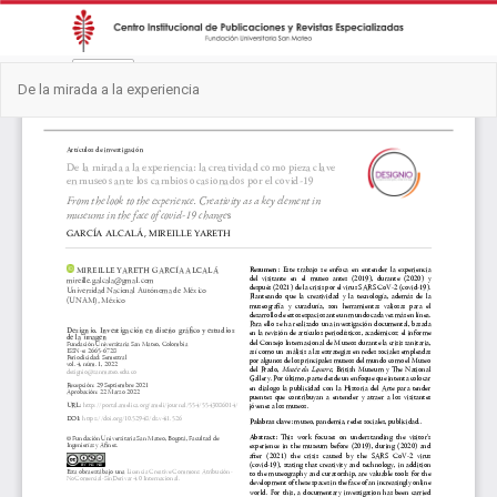
Volver
Des
De
De la mirada a la experiencia
a
PD
los
detalles
del
artículo