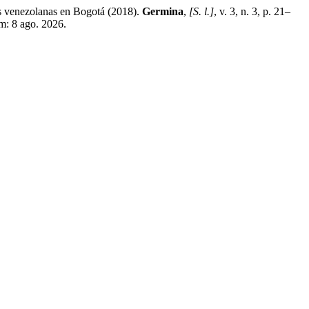
venezolanas en Bogotá (2018).
Germina
,
[S. l.]
, v. 3, n. 3, p. 21–
m: 8 ago. 2026.