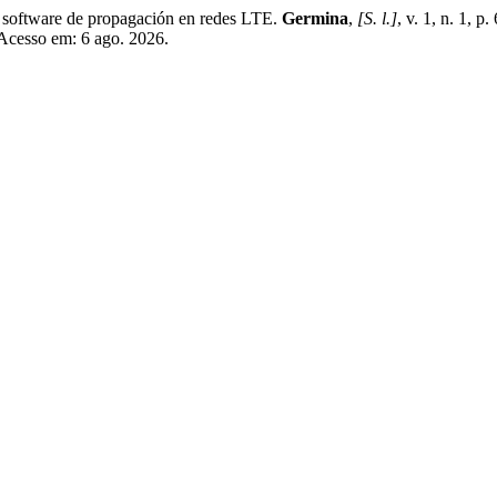
ftware de propagación en redes LTE.
Germina
,
[S. l.]
, v. 1, n. 1,
 Acesso em: 6 ago. 2026.