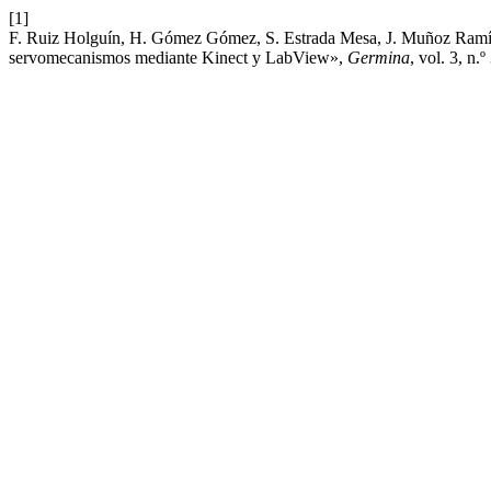
[1]
F. Ruiz Holguín, H. Gómez Gómez, S. Estrada Mesa, J. Muñoz Ramíre
servomecanismos mediante Kinect y LabView»,
Germina
, vol. 3, n.