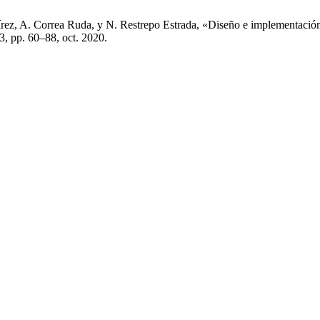
z, A. Correa Ruda, y N. Restrepo Estrada, «Diseño e implementación d
º 3, pp. 60–88, oct. 2020.