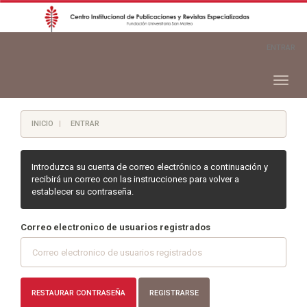
Navegación
ENTRAR
principal
Contenido
principal
Toggl
Barra
naviga
lateral
INICIO
ENTRAR
Introduzca su cuenta de correo electrónico a continuación y
recibirá un correo con las instrucciones para volver a
establecer su contraseña.
Correo electronico de usuarios registrados
RESTAURAR CONTRASEÑA
REGISTRARSE