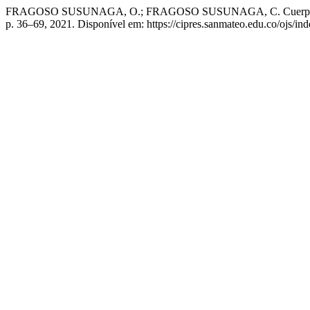
FRAGOSO SUSUNAGA, O.; FRAGOSO SUSUNAGA, C. Cuerpos diseñado
p. 36–69, 2021. Disponível em: https://cipres.sanmateo.edu.co/ojs/ind