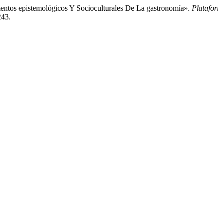
ntos epistemológicos Y Socioculturales De La gastronomía».
Platafo
243.