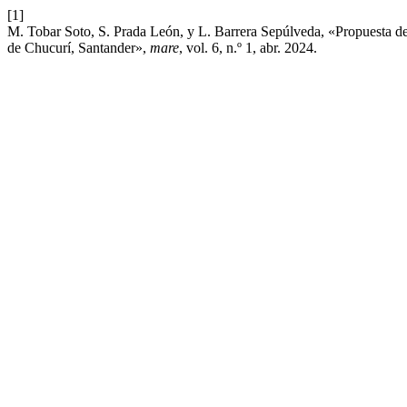
[1]
M. Tobar Soto, S. Prada León, y L. Barrera Sepúlveda, «Propuesta de m
de Chucurí, Santander»,
mare
, vol. 6, n.º 1, abr. 2024.