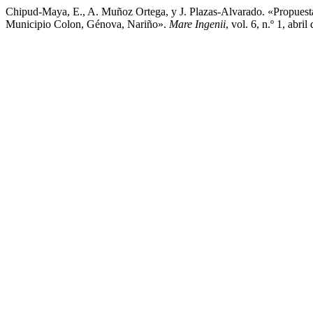
Chipud-Maya, E., A. Muñoz Ortega, y J. Plazas-Alvarado. «Propues
Municipio Colon, Génova, Nariño».
Mare Ingenii
, vol. 6, n.º 1, abr