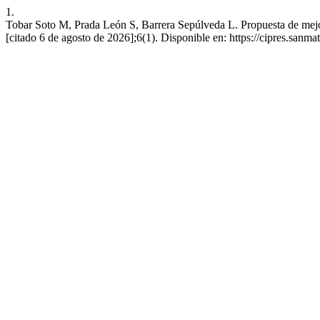
1.
Tobar Soto M, Prada León S, Barrera Sepúlveda L. Propuesta de mejora 
[citado 6 de agosto de 2026];6(1). Disponible en: https://cipres.sanm