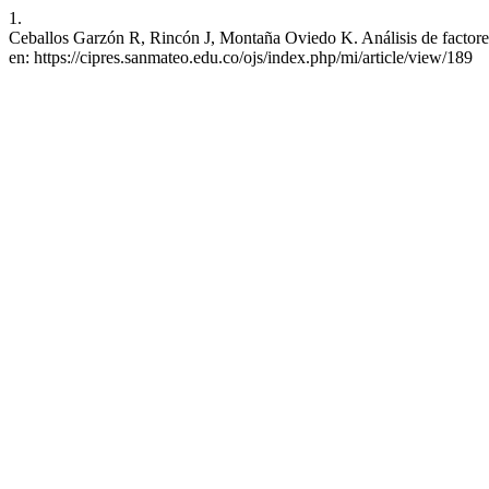
1.
Ceballos Garzón R, Rincón J, Montaña Oviedo K. Análisis de factores d
en: https://cipres.sanmateo.edu.co/ojs/index.php/mi/article/view/189