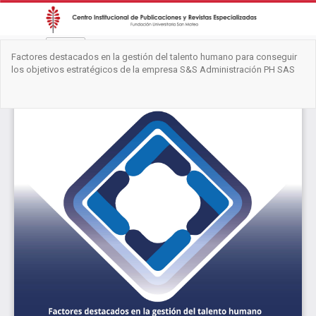
Volver
Factores destacados en la gestión del talento humano para conseguir
a
los objetivos estratégicos de la empresa S&S Administración PH SAS
los
detalles
del
Des
De
artículo
PD