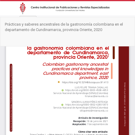
Volver
Prácticas y saberes ancestrales de la gastronomía colombiana en el
a
departamento de Cundinamarca, provincia Oriente, 2020
los
detalles
del
Des
De
artículo
PD