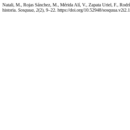
Natali, M., Rojas Sánchez, M., Mérida Alí, V., Zapata Uriel, F., Rod
historia.
Sosquua
,
2
(2), 9–22. https://doi.org/10.52948/sosquua.v2i2.