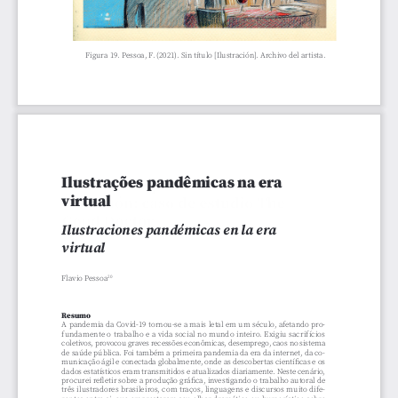
 Figura 19. Pessoa, F. (2021). Sin título [Ilustración]. Archivo del artista.
Ilustrações pandêmicas na era 
virtual
Ilustraciones pandémicas en la era 
virtual
Flavio Pessoa
20
Resumo
A pandemia da Covid-19 tornou-se a mais letal em um século, afetando pro
-
fundamente o trabalho e a vida social no mundo inteiro. Exigiu sacrifícios 
coletivos, provocou graves recessões econômicas, desemprego, caos no sistema 
de saúde pública. Foi também a primeira pandemia da era da internet, da co
-
municação ágil e conectada globalmente, onde as descobertas científicas e os 
dados estatísticos eram transmitidos e atualizados diariamente. Neste cenário, 
procurei refletir sobre a produção gráfica, investigando o trabalho autoral de 
três ilustradores brasileiros, com traços, linguagens e discursos muito dife
-
rentes entre si, que emprestaram seu olhar dramático ou humorístico sobre 