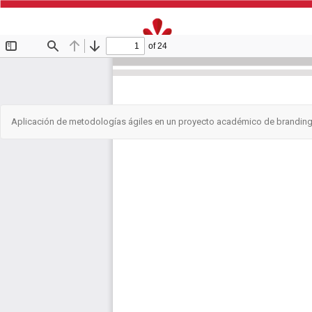
Volver
Aplicación de metodologías ágiles en un proyecto académico de brandin
a
los
detalles
del
artículo