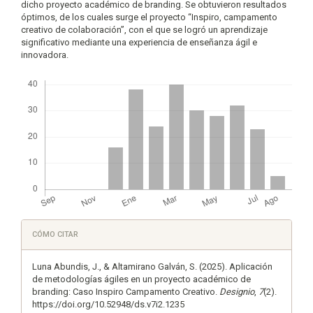
dicho proyecto académico de branding. Se obtuvieron resultados
óptimos, de los cuales surge el proyecto “Inspiro, campamento
creativo de colaboración”, con el que se logró un aprendizaje
significativo mediante una experiencia de enseñanza ágil e
innovadora.
Descargas
Detalles
CÓMO CITAR
del
artículo
Luna Abundis, J., & Altamirano Galván, S. (2025). Aplicación
de metodologías ágiles en un proyecto académico de
branding: Caso Inspiro Campamento Creativo.
Designio
,
7
(2).
https://doi.org/10.52948/ds.v7i2.1235