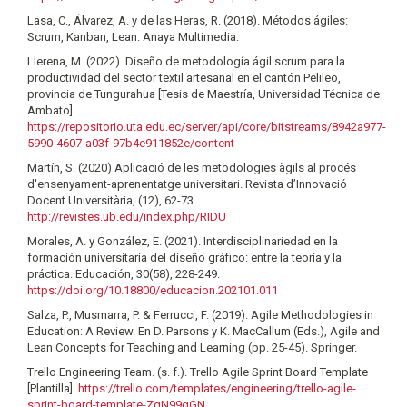
Lasa, C., Álvarez, A. y de las Heras, R. (2018). Métodos ágiles:
Scrum, Kanban, Lean. Anaya Multimedia.
Llerena, M. (2022). Diseño de metodología ágil scrum para la
productividad del sector textil artesanal en el cantón Pelileo,
provincia de Tungurahua [Tesis de Maestría, Universidad Técnica de
Ambato].
https://repositorio.uta.edu.ec/server/api/core/bitstreams/8942a977-
5990-4607-a03f-97b4e911852e/content
Martín, S. (2020) Aplicació de les metodologies àgils al procés
d'ensenyament-aprenentatge universitari. Revista d’Innovació
Docent Universitària, (12), 62-73.
http://revistes.ub.edu/index.php/RIDU
Morales, A. y González, E. (2021). Interdisciplinariedad en la
formación universitaria del diseño gráfico: entre la teoría y la
práctica. Educación, 30(58), 228-249.
https://doi.org/10.18800/educacion.202101.011
Salza, P., Musmarra, P. & Ferrucci, F. (2019). Agile Methodologies in
Education: A Review. En D. Parsons y K. MacCallum (Eds.), Agile and
Lean Concepts for Teaching and Learning (pp. 25-45). Springer.
Trello Engineering Team. (s. f.). Trello Agile Sprint Board Template
[Plantilla].
https://trello.com/templates/engineering/trello-agile-
sprint-board-template-ZqN99gGN