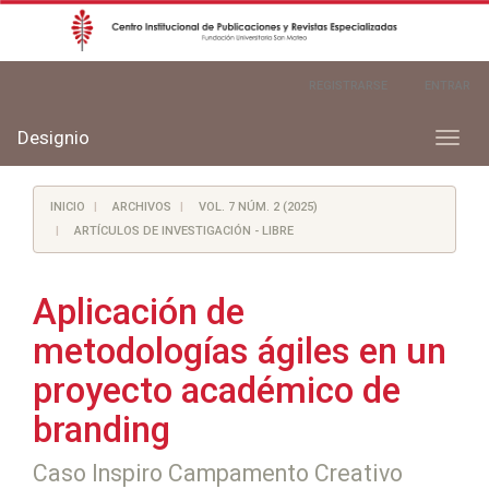
Navegación
REGISTRARSE
ENTRAR
principal
Contenido
principal
Designio
Toggl
Barra
naviga
lateral
INICIO
ARCHIVOS
VOL. 7 NÚM. 2 (2025)
ARTÍCULOS DE INVESTIGACIÓN - LIBRE
Aplicación de
metodologías ágiles en un
proyecto académico de
branding
Caso Inspiro Campamento Creativo