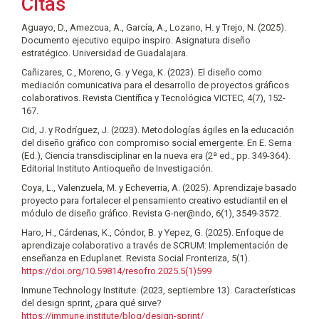
Citas
Aguayo, D., Amezcua, A., García, A., Lozano, H. y Trejo, N. (2025).
Documento ejecutivo equipo inspiro. Asignatura diseño
estratégico. Universidad de Guadalajara.
Cañizares, C., Moreno, G. y Vega, K. (2023). El diseño como
mediación comunicativa para el desarrollo de proyectos gráficos
colaborativos. Revista Científica y Tecnológica VICTEC, 4(7), 152-
167.
Cid, J. y Rodríguez, J. (2023). Metodologías ágiles en la educación
del diseño gráfico con compromiso social emergente. En E. Serna
(Ed.), Ciencia transdisciplinar en la nueva era (2ª ed., pp. 349-364).
Editorial Instituto Antioqueño de Investigación.
Coya, L., Valenzuela, M. y Echeverria, A. (2025). Aprendizaje basado
proyecto para fortalecer el pensamiento creativo estudiantil en el
módulo de diseño gráfico. Revista G-ner@ndo, 6(1), 3549-3572.
Haro, H., Cárdenas, K., Cóndor, B. y Yepez, G. (2025). Enfoque de
aprendizaje colaborativo a través de SCRUM: Implementación de
enseñanza en Eduplanet. Revista Social Fronteriza, 5(1).
https://doi.org/10.59814/resofro.2025.5(1)599
Inmune Technology Institute. (2023, septiembre 13). Características
del design sprint, ¿para qué sirve?
https://immune.institute/blog/design-sprint/