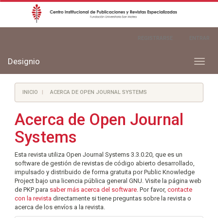
Navegación
REGISTRARSE
ENTRAR
principal
Contenido
principal
Designio
Toggl
Barra
naviga
lateral
INICIO
ACERCA DE OPEN JOURNAL SYSTEMS
Acerca de Open Journal
Systems
Esta revista utiliza Open Journal Systems 3.3.0.20, que es un
software de gestión de revistas de código abierto desarrollado,
impulsado y distribuido de forma gratuita por Public Knowledge
Project bajo una licencia pública general GNU. Visite la página web
de PKP para
saber más acerca del software
. Por favor,
contacte
con la revista
directamente si tiene preguntas sobre la revista o
acerca de los envíos a la revista.