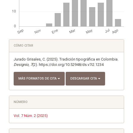
Detalles
CÓMO CITAR
del
artículo
Jurado Grisales, C. (2025). Tradición tipográfica en Colombia.
Designio
,
7
(2). https://doi.org/10.52948/ds.v7i2.1234
MÁS FORMATOS DE CITA
DESCARGAR CITA
NÚMERO
Vol. 7 Núm. 2 (2025)