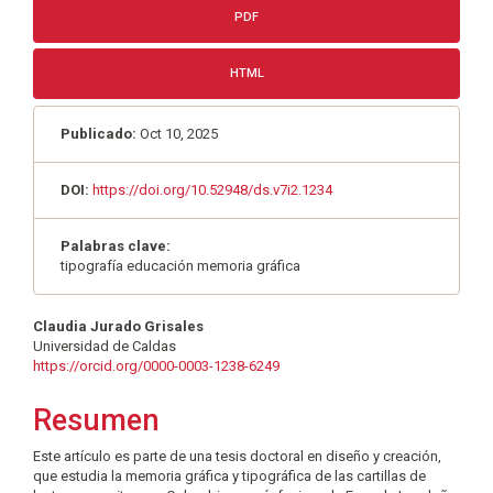
PDF
HTML
Publicado:
Oct 10, 2025
DOI:
https://doi.org/10.52948/ds.v7i2.1234
Palabras clave:
tipografía educación memoria gráfica
Contenido
Claudia Jurado Grisales
Universidad de Caldas
principal
https://orcid.org/0000-0003-1238-6249
del
Resumen
artículo
Este artículo es parte de una tesis doctoral en diseño y creación,
que estudia la memoria gráfica y tipográfica de las cartillas de