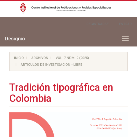
Navegación
REGISTRARSE
ENTRAR
principal
Contenido
principal
Designio
Toggl
Barra
naviga
lateral
INICIO
ARCHIVOS
VOL. 7 NÚM. 2 (2025)
ARTÍCULOS DE INVESTIGACIÓN - LIBRE
Tradición tipográfica en
Colombia
Barra
lateral
del