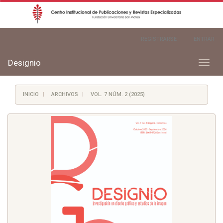
Navegación
REGISTRARSE
ENTRAR
principal
Contenido
principal
Designio
Toggl
Barra
naviga
lateral
INICIO
ARCHIVOS
VOL. 7 NÚM. 2 (2025)