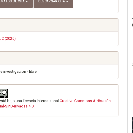
RMATOS DE CITA
DESCARGAR CITA
. 2 (2025)
e investigación - libre
está bajo una licencia internacional
Creative Commons Atribución-
al-SinDerivadas 4.0
.