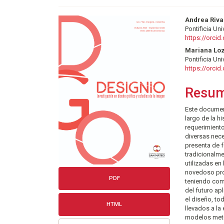
Barra
Conte
Andrea Riva
Pontificia Un
lateral
princi
https://orci
del
del
Mariana Lo
Pontificia Un
artículo
artícu
https://orci
Resu
Este document
largo de la 
requerimiento
diversas nece
presenta de f
tradicionalme
utilizadas en
novedoso proc
PDF
teniendo com
del futuro ap
el diseño, to
HTML
llevados a la
modelos meto