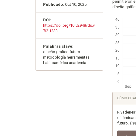
permitieron e
Publicado:
Oct 10, 2025
diseño gráfic
Descargas
DOI:
https://doi.org/10.52948/ds.v
7i2.1233
Palabras clave:
diseño gráfico futuro
metodología herramientas
Latinoamérica academia
Detall
CÓMO CITA
del
artícu
Rivadeneir
dinámicas 
futuro.
Des