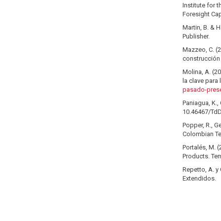
Institute for
Foresight Cap
Martin, B. & 
Publisher.
Mazzeo, C. (2
construcción 
Molina, A. (2
la clave para
pasado-presen
Paniagua, K.,
10.46467/TdD
Popper, R., Ge
Colombian Te
Portalés, M.
Products. Tem
Repetto, A. y
Extendidos.