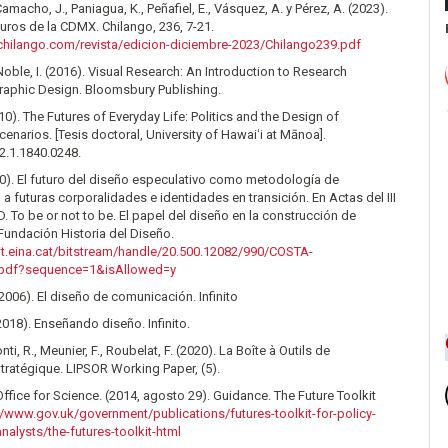
Camacho, J., Paniagua, K., Peñafiel, E., Vásquez, A. y Pérez, A. (2023).
uturos de la CDMX. Chilango, 236, 7-21.
chilango.com/revista/edicion-diciembre-2023/Chilango239.pdf
 Noble, I. (2016). Visual Research: An Introduction to Research
raphic Design. Bloomsbury Publishing.
010). The Futures of Everyday Life: Politics and the Design of
cenarios. [Tesis doctoral, University of Hawaiʻi at Mānoa].
2.1.1840.0248.
20). El futuro del diseño especulativo como metodología de
a futuras corporalidades e identidades en transición. En Actas del III
 To be or not to be. El papel del diseño en la construcción de
Fundación Historia del Diseño.
sit.eina.cat/bitstream/handle/20.500.12082/990/COSTA-
pdf?sequence=1&isAllowed=y
(2006). El diseño de comunicación. Infinito
(2018). Enseñando diseño. Infinito.
ti, R., Meunier, F., Roubelat, F. (2020). La Boîte à Outils de
tratégique. LIPSOR Working Paper, (5).
fice for Science. (2014, agosto 29). Guidance. The Future Toolkit
//www.gov.uk/government/publications/futures-toolkit-for-policy-
alysts/the-futures-toolkit-html