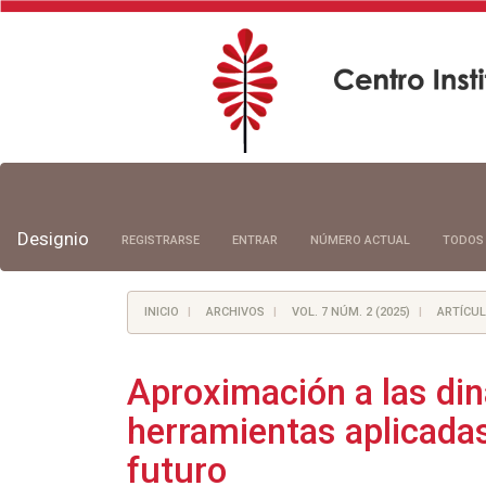
Navegación
principal
Contenido
principal
Designio
REGISTRARSE
ENTRAR
NÚMERO ACTUAL
TODOS
Barra
lateral
INICIO
ARCHIVOS
VOL. 7 NÚM. 2 (2025)
ARTÍCULO
Aproximación a las di
herramientas aplicadas 
futuro