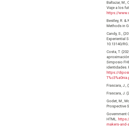
Baltazar, M., 
Viaje a los f
https://www.
Bestley, R. &
Methods in G
Candy, S., (2
Experiential S
10.13140/RG.
Costa, T. (20
aproximación 
Simposio FHD.
identidades. 
https://dipo
T%c3%a0nia.
Frascara, J., 
Frascara, J. 
Godet, M., Mon
Prospective S
Government Of
HTML.
https:
makers-and-an