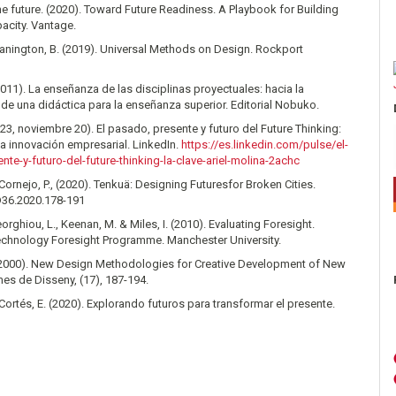
 the future. (2020). Toward Future Readiness. A Playbook for Building
acity. Vantage.
Hanington, B. (2019). Universal Methods on Design. Rockport
011). La enseñanza de las disciplinas proyectuales: hacia la
de una didáctica para la enseñanza superior. Editorial Nobuko.
023, noviembre 20). El pasado, presente y futuro del Future Thinking:
 la innovación empresarial. LinkedIn.
https://es.linkedin.com/pulse/el-
te-y-futuro-del-future-thinking-la-clave-ariel-molina-2achc
 Cornejo, P., (2020). Tenkuä: Designing Futuresfor Broken Cities.
36.2020.178-191
orghiou, L., Keenan, M. & Miles, I. (2010). Evaluating Foresight.
chnology Foresight Programme. Manchester University.
 (2000). New Design Methodologies for Creative Development of New
es de Disseny, (17), 187-194.
 Cortés, E. (2020). Explorando futuros para transformar el presente.