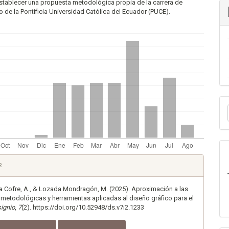
stablecer una propuesta metodológica propia de la carrera de
o de la Pontificia Universidad Católica del Ecuador (PUCE).
E
u
a
es
R
lo
a Cofre, A., & Lozada Mondragón, M. (2025). Aproximación a las
metodológicas y herramientas aplicadas al diseño gráfico para el
ignio
,
7
(2). https://doi.org/10.52948/ds.v7i2.1233