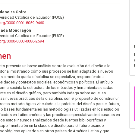
nido
deneira Cofre
iversidad Católica del Ecuador (PUCE)
pal
d.org/0000-0001-8059-9460
zada Mondragón
iversidad Católica del Ecuador (PUCE)
lo
d.org/0000-0003-0086-2594
men
o presenta un breve análisis sobre la evolución del diseño a lo
historia, mostrando cómo sus procesos se han adaptado a nuevos
s a medida que la disciplina se especializa, respondiendo a
sidades y contextos sociales, económicos y políticos. El artículo
orma sucinta la estructura de los métodos y herramientas usadas
nte en el diseño gráfico, pero también indaga sobre aquellas
 las nuevas prácticas de la disciplina, con el propósito de construir un
eso metodológico vinculado a la práctica del diseño para el futuro,
o bases fundamentales las metodologías utilizadas en los estudios
licados en Latinoamérica y las prácticas especulativas instauradas en
dos estos insumos analizados desde fuentes bibliográficas y
 experimentación en la clase de diseño para el futuro usando
dológicos aplicados en otros países de América Latina y que