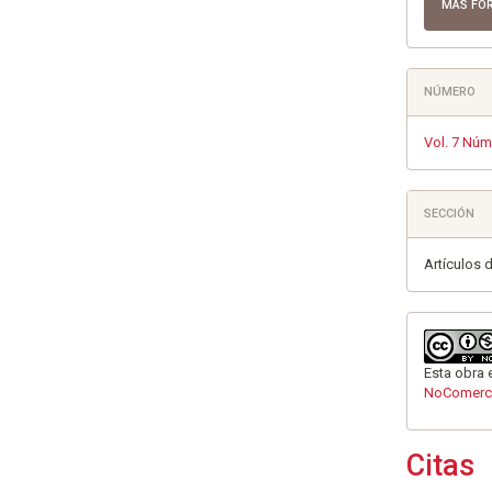
MÁS FO
NÚMERO
Vol. 7 Núm
SECCIÓN
Artículos d
Esta obra 
NoComerci
Citas