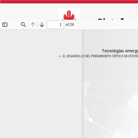
VOLVER A LOS DETALLES DEL ARTÍCULO
←
EL DESARROLLO DEL PENSAMIENTO CRÍTICO EN ESTUDI