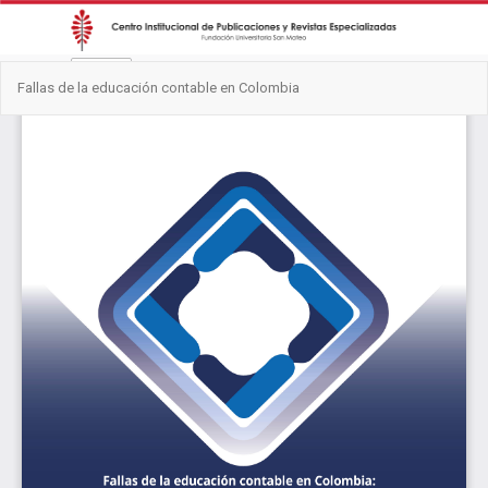
Volver
Des
De
Fallas de la educación contable en Colombia
a
PD
los
detalles
del
artículo