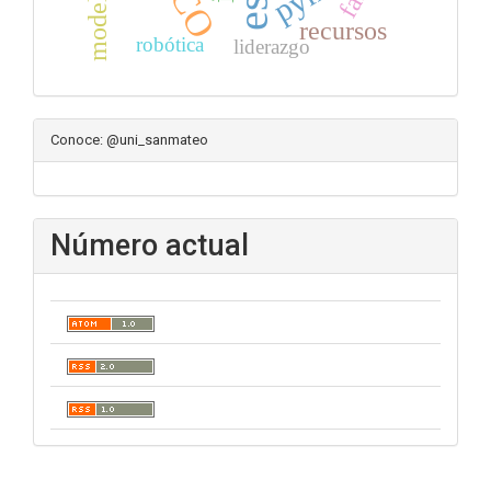
modelo
recursos
robótica
liderazgo
Conoce: @uni_sanmateo
Número actual