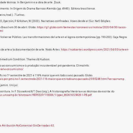
idade técnica. In Benjamin e a obra de arte. Zouk.
cimento. In Origem do Drama Barroco Alemão (pp. 49-80). Editora brasiliense.
iro, trad.). 7 Letras.
rau, O., Oyarzún, P. & Kohan, W. (2020). Narrativas confinadas. Voces desde el Sur. Nefi Edições.
 Brasil em 30 de abril. Globo.
https://g1.globo.com/bemestar/coronavirus/noticia/2020/04/30/casos-
tml
En Volverse Público. Las transformaciones del arte en el ágora contemporánea (pp. 193-203). Caja Negra.
obra de arte a la documentación de arte. Nodo Artes.
https://nodoartes.wordpress.com/2021/04/05/arte-en-
Post-medium Condition. Thames & Hudson.
orno ao consumismo e à produção insustentável pré-pandemia. ClimaInfo.
tavel-e-onsumismo/
Ms no 1º semestre de 2021 é 116% maior que em todo o ano passado. Globo.
soais-por-pms-no-1-semestrede-2021-116-maior-que-em-todo-ano-passado-25185248.html?versao=amp
jamin. Unijuí.
tura. In F. Süssekind & T. Dias (org.), A historiografia literária e as técnicas da escrita: do
rus.unicamp.br/bitstream/REPOSIP/118306/1/ppec_8636165-5828-1-PB.pdf
 Atribución-NoComercial-SinDerivadas 4.0
.