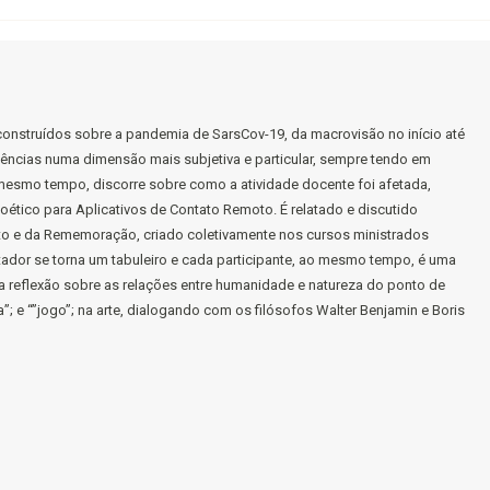
construídos sobre a pandemia de SarsCov-19, da macrovisão no início até
cias numa dimensão mais subjetiva e particular, sempre tendo em
 mesmo tempo, discorre sobre como a atividade docente foi afetada,
oético para Aplicativos de Contato Remoto. É relatado e discutido
o e da Rememoração, criado coletivamente nos cursos ministrados
tador se torna um tabuleiro e cada participante, ao mesmo tempo, é uma
ma reflexão sobre as relações entre humanidade e natureza do ponto de
a”; e “”jogo”; na arte, dialogando com os filósofos Walter Benjamin e Boris