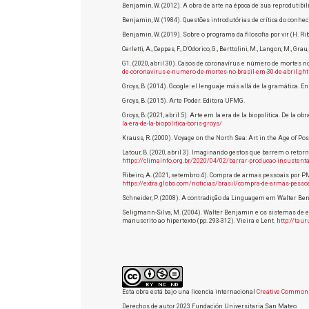
Benjamin, W. (2012). A obra de arte na época de sua reprodutibil
Benjamin, W. (1984). Questões introdutórias de crítica do conhe
Benjamin, W. (2019). Sobre o programa da filosofia por vir (H. Ribe
Cerletti, A., Ceppas, F., D’Odorico, G., Berttolini, M., Langon, M., G
G1. (2020, abril 30). Casos de coronavírus e número de mortes no
de-coronavirus-e-numero-de-mortes-no-brasil-em-30-de-abril.gh
Groys, B. (2014). Google: el lenguaje más allá de la gramática. 
Groys, B. (2015). Arte Poder. Editora UFMG.
Groys, B. (2021, abril 5). Arte em la era de la biopolítica. De la 
la-era-de-la-biopolitica-boris-groys/
Krauss, R. (2000). Voyage on the North Sea: Art in the Age of 
Latour, B. (2020, abril 3). Imaginando gestos que barrem o ret
https://climainfo.org.br/2020/04/02/barrar-producao-insusten
Ribeiro, A. (2021, setembro 4). Compra de armas pessoais por P
https://extra.globo.com/noticias/brasil/compra-de-armas-pes
Schneider, P. (2008). A contradição da Linguagem em Walter Ben
Seligmann-Silva, M. (2004). Walter Benjamin e os sistemas de escri
manuscrito ao hipertexto (pp. 293-312). Vieira e Lent.
http://tau
Esta obra está bajo una licencia internacional
Creative Commons
Derechos de autor 2023 Fundación Universitaria San Mateo