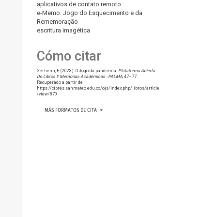
aplicativos de contato remoto
e-Memo: Jogo do Esquecimento e da
Rememoração
escritura imagética
Cómo citar
Gerheim, F. (2023). O Jogo da pandemia.
Plataforma Abierta
De Libros Y Memorias Académicas - PALMA
, 47–77.
Recuperado a partir de
https://cipres.sanmateo.edu.co/ojs/index.php/libros/article
/view/870
MÁS FORMATOS DE CITA