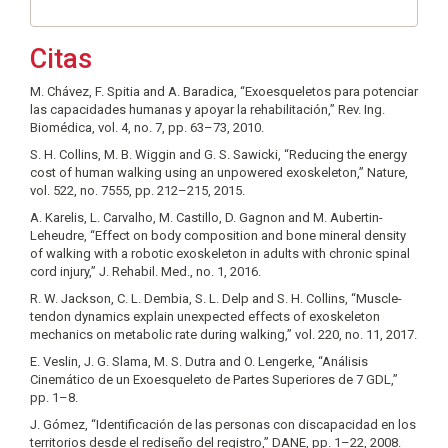
Citas
M. Chávez, F. Spitia and A. Baradica, “Exoesqueletos para potenciar
las capacidades humanas y apoyar la rehabilitación,” Rev. Ing.
Biomédica, vol. 4, no. 7, pp. 63–73, 2010.
S. H. Collins, M. B. Wiggin and G. S. Sawicki, “Reducing the energy
cost of human walking using an unpowered exoskeleton,” Nature,
vol. 522, no. 7555, pp. 212–215, 2015.
A. Karelis, L. Carvalho, M. Castillo, D. Gagnon and M. Aubertin-
Leheudre, “Effect on body composition and bone mineral density
of walking with a robotic exoskeleton in adults with chronic spinal
cord injury,” J. Rehabil. Med., no. 1, 2016.
R. W. Jackson, C. L. Dembia, S. L. Delp and S. H. Collins, “Muscle-
tendon dynamics explain unexpected effects of exoskeleton
mechanics on metabolic rate during walking,” vol. 220, no. 11, 2017.
E. Veslin, J. G. Slama, M. S. Dutra and O. Lengerke, “Análisis
Cinemático de un Exoesqueleto de Partes Superiores de 7 GDL,”
pp. 1–8.
J. Gómez, “Identificación de las personas con discapacidad en los
territorios desde el rediseño del registro,” DANE, pp. 1–22, 2008.