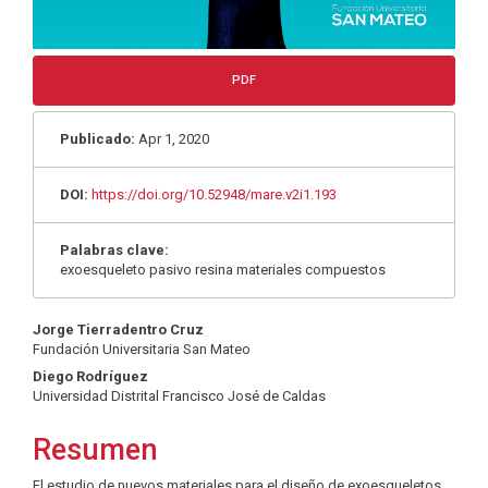
PDF
Publicado:
Apr 1, 2020
DOI:
https://doi.org/10.52948/mare.v2i1.193
Palabras clave:
exoesqueleto pasivo resina materiales compuestos
Contenido
Jorge Tierradentro Cruz
Fundación Universitaria San Mateo
principal
Diego Rodríguez
del
Universidad Distrital Francisco José de Caldas
artículo
Resumen
El estudio de nuevos materiales para el diseño de exoesqueletos