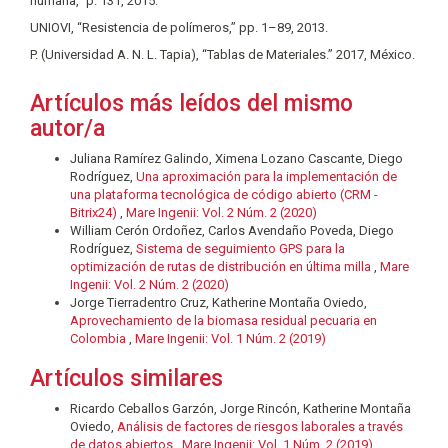
humana,” p. 131, 2015.
UNIOVI, “Resistencia de polímeros,” pp. 1–89, 2013.
P. (Universidad A. N. L. Tapia), “Tablas de Materiales.” 2017, México.
Artículos más leídos del mismo
autor/a
Juliana Ramírez Galindo, Ximena Lozano Cascante, Diego
Rodríguez,
Una aproximación para la implementación de
una plataforma tecnológica de código abierto (CRM -
Bitrix24)
,
Mare Ingenii: Vol. 2 Núm. 2 (2020)
William Cerón Ordoñez, Carlos Avendaño Poveda, Diego
Rodríguez,
Sistema de seguimiento GPS para la
optimización de rutas de distribución en última milla
,
Mare
Ingenii: Vol. 2 Núm. 2 (2020)
Jorge Tierradentro Cruz, Katherine Montaña Oviedo,
Aprovechamiento de la biomasa residual pecuaria en
Colombia
,
Mare Ingenii: Vol. 1 Núm. 2 (2019)
Artículos similares
Ricardo Ceballos Garzón, Jorge Rincón, Katherine Montaña
Oviedo,
Análisis de factores de riesgos laborales a través
de datos abiertos
,
Mare Ingenii: Vol. 1 Núm. 2 (2019)