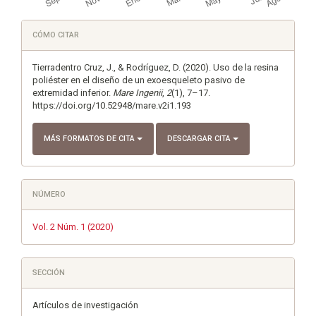
Detalles
CÓMO CITAR
del
artículo
Tierradentro Cruz, J., & Rodríguez, D. (2020). Uso de la resina
poliéster en el diseño de un exoesqueleto pasivo de
extremidad inferior.
Mare Ingenii
,
2
(1), 7–17.
https://doi.org/10.52948/mare.v2i1.193
MÁS FORMATOS DE CITA
DESCARGAR CITA
NÚMERO
Vol. 2 Núm. 1 (2020)
SECCIÓN
Artículos de investigación