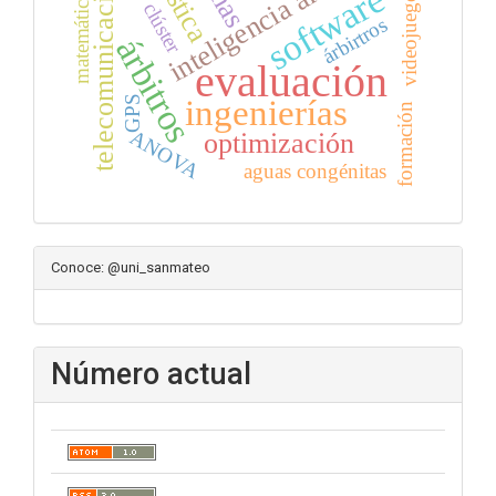
inteligencia artificial
telecomunicaciones
software
matemáticas
videojuegos
clúster
árbirtros
árbitros
evaluación
ingenierías
GPS
formación
ANOVA
optimización
aguas congénitas
Conoce: @uni_sanmateo
Número actual