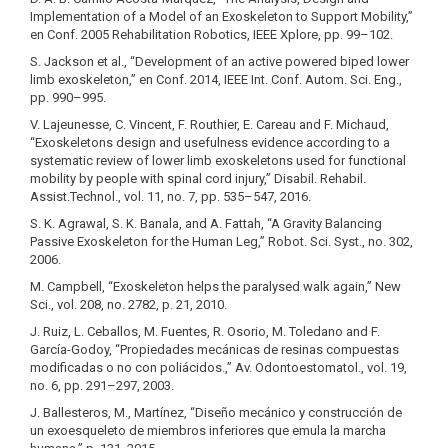
Implementation of a Model of an Exoskeleton to Support Mobility,”
en Conf. 2005 Rehabilitation Robotics, IEEE Xplore, pp. 99–102.
S. Jackson et al., “Development of an active powered biped lower
limb exoskeleton,” en Conf. 2014, IEEE Int. Conf. Autom. Sci. Eng.,
pp. 990–995.
V. Lajeunesse, C. Vincent, F. Routhier, E. Careau and F. Michaud,
“Exoskeletons design and usefulness evidence according to a
systematic review of lower limb exoskeletons used for functional
mobility by people with spinal cord injury,” Disabil. Rehabil.
Assist.Technol., vol. 11, no. 7, pp. 535–547, 2016.
S. K. Agrawal, S. K. Banala, and A. Fattah, “A Gravity Balancing
Passive Exoskeleton for the Human Leg,” Robot. Sci. Syst., no. 302,
2006.
M. Campbell, “Exoskeleton helps the paralysed walk again,” New
Sci., vol. 208, no. 2782, p. 21, 2010.
J. Ruiz, L. Ceballos, M. Fuentes, R. Osorio, M. Toledano and F.
García-Godoy, “Propiedades mecánicas de resinas compuestas
modificadas o no con poliácidos.,” Av. Odontoestomatol., vol. 19,
no. 6, pp. 291–297, 2003.
J. Ballesteros, M., Martínez, “Diseño mecánico y construcción de
un exoesqueleto de miembros inferiores que emula la marcha