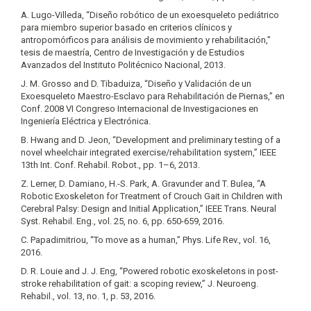
A. Lugo-Villeda, “Diseño robótico de un exoesqueleto pediátrico
para miembro superior basado en criterios clínicos y
antropomórficos para análisis de movimiento y rehabilitación,”
tesis de maestría, Centro de Investigación y de Estudios
Avanzados del Instituto Politécnico Nacional, 2013.
J. M. Grosso and D. Tibaduiza, “Diseño y Validación de un
Exoesqueleto Maestro-Esclavo para Rehabilitación de Piernas,” en
Conf. 2008 VI Congreso Internacional de Investigaciones en
Ingeniería Eléctrica y Electrónica.
B. Hwang and D. Jeon, “Development and preliminary testing of a
novel wheelchair integrated exercise/rehabilitation system,” IEEE
13th Int. Conf. Rehabil. Robot., pp. 1–6, 2013.
Z. Lerner, D. Damiano, H.-S. Park, A. Gravunder and T. Bulea, “A
Robotic Exoskeleton for Treatment of Crouch Gait in Children with
Cerebral Palsy: Design and Initial Application,” IEEE Trans. Neural
Syst. Rehabil. Eng., vol. 25, no. 6, pp. 650-659, 2016.
C. Papadimitriou, “To move as a human,” Phys. Life Rev., vol. 16,
2016.
D. R. Louie and J. J. Eng, “Powered robotic exoskeletons in post-
stroke rehabilitation of gait: a scoping review,” J. Neuroeng.
Rehabil., vol. 13, no. 1, p. 53, 2016.