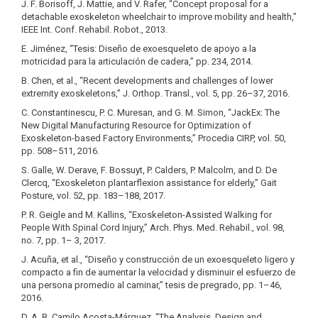
J. F. Borisoff, J. Mattie, and V. Rafer, “Concept proposal for a
detachable exoskeleton wheelchair to improve mobility and health,”
IEEE Int. Conf. Rehabil. Robot., 2013.
E. Jiménez, “Tesis: Diseño de exoesqueleto de apoyo a la
motricidad para la articulación de cadera,” pp. 234, 2014.
B. Chen, et al., “Recent developments and challenges of lower
extremity exoskeletons,” J. Orthop. Transl., vol. 5, pp. 26–37, 2016.
C. Constantinescu, P. C. Muresan, and G. M. Simon, “JackEx: The
New Digital Manufacturing Resource for Optimization of
Exoskeleton-based Factory Environments,” Procedia CIRP, vol. 50,
pp. 508–511, 2016.
S. Galle, W. Derave, F. Bossuyt, P. Calders, P. Malcolm, and D. De
Clercq, “Exoskeleton plantarflexion assistance for elderly,” Gait
Posture, vol. 52, pp. 183–188, 2017.
P. R. Geigle and M. Kallins, “Exoskeleton-Assisted Walking for
People With Spinal Cord Injury,” Arch. Phys. Med. Rehabil., vol. 98,
no. 7, pp. 1– 3, 2017.
J. Acuña, et al., “Diseño y construcción de un exoesqueleto ligero y
compacto a fin de aumentar la velocidad y disminuir el esfuerzo de
una persona promedio al caminar,” tesis de pregrado, pp. 1–46,
2016.
D. A. B. Camilo Acosta-Márquez, “The Analysis, Design and