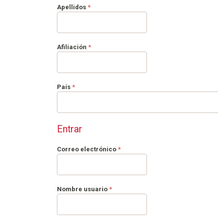
Obligatorio
Apellidos
*
Obligatorio
Afiliación
*
Obligatorio
País
*
Entrar
Obligatorio
Correo electrónico
*
Obligatorio
Nombre usuario
*