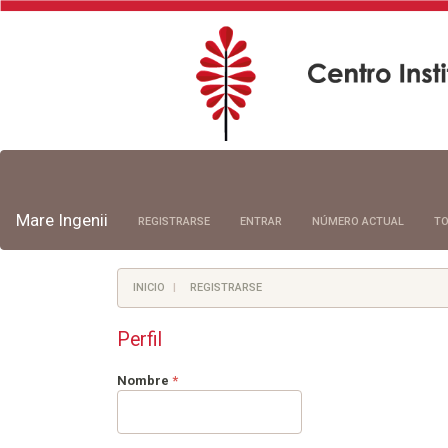
Navegación
principal
Contenido
principal
Mare Ingenii
REGISTRARSE
ENTRAR
NÚMERO ACTUAL
TO
Barra
lateral
INICIO
REGISTRARSE
Perfil
Obligatorio
Nombre
*