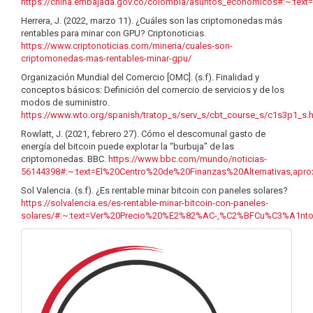
https://china.embajada.gov.co/colombia/asuntos_economicos#:~:t
Herrera, J. (2022, marzo 11). ¿Cuáles son las criptomonedas más
rentables para minar con GPU? Criptonoticias.
https://www.criptonoticias.com/mineria/cuales-son-
criptomonedas-mas-rentables-minar-gpu/
Organización Mundial del Comercio [OMC]. (s.f). Finalidad y
conceptos básicos: Definición del comercio de servicios y de los
modos de suministro.
https://www.wto.org/spanish/tratop_s/serv_s/cbt_course_s/c1s3p1_s.
Rowlatt, J. (2021, febrero 27). Cómo el descomunal gasto de
energía del bitcoin puede explotar la “burbuja” de las
criptomonedas. BBC.
https://www.bbc.com/mundo/noticias-
56144398#:~:text=El%20Centro%20de%20Finanzas%20Alternativas,ap
Sol Valencia. (s.f). ¿Es rentable minar bitcoin con paneles solares?
https://solvalencia.es/es-rentable-minar-bitcoin-con-paneles-
solares/#:~:text=Ver%20Precio%20%E2%82%AC-,%C2%BFCu%C3%A1nto
info