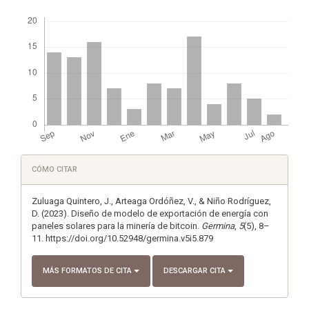
Descargas
Detalles
CÓMO CITAR
del
artículo
Zuluaga Quintero, J., Arteaga Ordóñez, V., & Niño Rodríguez,
D. (2023). Diseño de modelo de exportación de energía con
paneles solares para la minería de bitcoin.
Germina
,
5
(5), 8–
11. https://doi.org/10.52948/germina.v5i5.879
MÁS FORMATOS DE CITA
DESCARGAR CITA