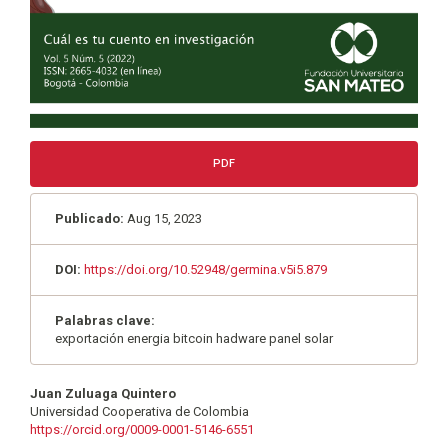
PDF
Publicado:
Aug 15, 2023
DOI:
https://doi.org/10.52948/germina.v5i5.879
Palabras clave:
exportación energia bitcoin hadware panel solar
Contenido
Juan Zuluaga Quintero
Universidad Cooperativa de Colombia
principal
https://orcid.org/0009-0001-5146-6551