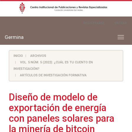
Navegación
REGISTRARSE
ENTRAR
principal
Contenido
principal
Germina
Toggl
Barra
naviga
lateral
INICIO
ARCHIVOS
VOL. 5 NÚM. 5 (2022): ¿CUÁL ES TU CUENTO EN
INVESTIGACIÓN?
ARTÍCULOS DE INVESTIGACIÓN FORMATIVA
Diseño de modelo de
exportación de energía
con paneles solares para
la minería de bitcoin