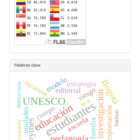
Palabras clave
modelo
Bogotá
recursos
estrategia
democracia
riesgo
editorial
investigación
UNESCO
ROI
estudiantes
educación
cuerpo
exportación
unidades
harinas
escuela
familia
pymes
monarquía
pedagogía