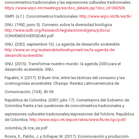
conocimientos tradicionales y las expresiones culturales tradicionales.
https://www.wipo.int/meetings/es/doc_details.jsp?doc_id=360536
OMPI. (s.f.). Conocimientos tradicionales.
http://www.wipo.int/tk/es/tk/
ONU. (1992, junio 5). Convenio sobre la diversidad biológica.
http://www.iadb.org/Research/legislacionindigena/pdocs/
CONVENIODIVERSIDAD.pdf
ONU. (2023, septiembre 13). La agenda de desarrollo sostenible.
http://www.un.org/sustainabledevelopment/es/la-agenda-de-
desarrollosostenible/
ONU. (2015). Transformar nuestro mundo: la agenda 2030 para el
desarrollo sostenible. ONU.
Papalini, V. (2017). El Buen Vivir, entre las tácticas del consumo y las
cosmogonías ancestrales. Chasqui. Revista Latinoamericana de
Comunicación, (134), 43-59.
República de Colombia. (2007, julio 17). Comentarios del Gobierno de
Colombia frente a las cuestiones de conocimientos tradicionales y
expresiones culturales tradicionales/expresiones del folclore. República
de Colombia.
http://www.wipo.int/export/sites/www/tk/en/igc/pdf/
colombia_tk-tce_es.pdf
Rovira, S., Patiño, J. y Schaper, M. (2017). Ecoinnovación y producción