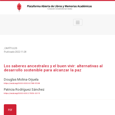
Los saberes ancestrales y el buen vivir
,
CAPÍTULOS
Publicado 2022-11-28
Los saberes ancestrales y el buen vivir: alternativas al
desarrollo sostenible para alcanzar la paz
Douglas Molina-Orjuela
https://orcid.org/0000-0003-0788-9538
Patricia Rodríguez Sánchez
https://orcid.org/0000-0002-7856-3319
PDF