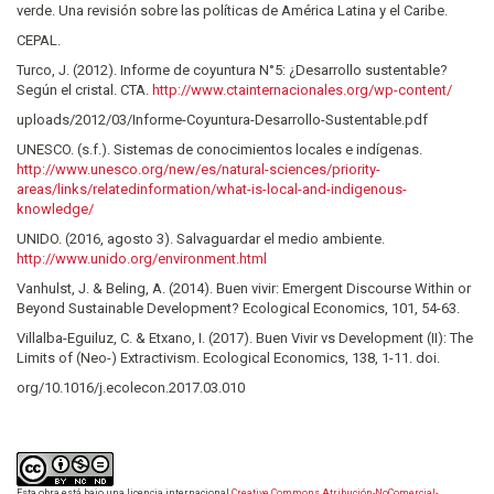
verde. Una revisión sobre las políticas de América Latina y el Caribe.
CEPAL.
Turco, J. (2012). Informe de coyuntura N°5: ¿Desarrollo sustentable?
Según el cristal. CTA.
http://www.ctainternacionales.org/wp-content/
uploads/2012/03/Informe-Coyuntura-Desarrollo-Sustentable.pdf
UNESCO. (s.f.). Sistemas de conocimientos locales e indígenas.
http://www.unesco.org/new/es/natural-sciences/priority-
areas/links/relatedinformation/what-is-local-and-indigenous-
knowledge/
UNIDO. (2016, agosto 3). Salvaguardar el medio ambiente.
http://www.unido.org/environment.html
Vanhulst, J. & Beling, A. (2014). Buen vivir: Emergent Discourse Within or
Beyond Sustainable Development? Ecological Economics, 101, 54-63.
Villalba-Eguiluz, C. & Etxano, I. (2017). Buen Vivir vs Development (II): The
Limits of (Neo-) Extractivism. Ecological Economics, 138, 1-11. doi.
org/10.1016/j.ecolecon.2017.03.010
Esta obra está bajo una licencia internacional
Creative Commons Atribución-NoComercial-