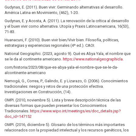
Gudynas, E. (2011). Buen vivir: Germinando alternativas al desarrollo.
América Latina en Movimiento, (462), 1-20.
Gudynas, E. y Acosta, A. (2011). La renovación de la crítica al desarrollo
y el buen vivir como alternativa. Utopía y Praxis Latinoamericana, 16(53),
71-83.
Huanacuni, F. (2010). Buen vivir bien/Vivir bien. Filosofía, políticas,
estrategias y experiencias regionales (4ª ed.). CAOI.
National Geographic. (2023, agosto 9). Qué es Abya Yala, el nombre que
se le da al continente americano.
https://www.nationalgeographicla
.
com/historia/2023/08/que-es-abya-yala-el-nombre-que-se-le-da-
alcontinente-americano
Nemogá, G., Correa, P., Galindo, E. y Lizarazo, O. (2006). Conocimientos
tradicionales: riesgos y retos de una protección efectiva.
Investigaciones en Construcción, (14).
OMPI. (2010, noviembre 5). Lista y breve descripción técnica de las
diversas formas que pueden presentar los Conocimientos
Tradicionales.
https://www.wipo.int/meetings/es/doc_details.jsp?
doc_id=147152
OMPI. (2016, diciembre 5). Glosario de los términos más importantes
relacionados con la propiedad intelectual y los recursos genéticos, los