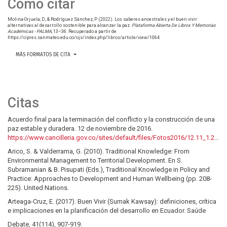
Cómo citar
Molina-Orjuela, D., & Rodríguez Sánchez, P. (2022). Los saberes ancestrales y el buen vivir:
alternativas al desarrollo sostenible para alcanzar la paz.
Plataforma Abierta De Libros Y Memorias
Académicas - PALMA
, 13–36. Recuperado a partir de
https://cipres.sanmateo.edu.co/ojs/index.php/libros/article/view/1064
MÁS FORMATOS DE CITA
Citas
Acuerdo final para la terminación del conflicto y la construcción de una
paz estable y duradera. 12 de noviembre de 2016.
https://www.cancilleria.gov.co/sites/default/files/Fotos2016/12.11_1.2016nuevoacuerdofinal.pdf
Arico, S. & Valderrama, G. (2010). Traditional Knowledge: From
Environmental Management to Territorial Development. En S.
Subramanian & B. Pisupati (Eds.), Traditional Knowledge in Policy and
Practice: Approaches to Development and Human Wellbeing (pp. 208-
225). United Nations.
Arteaga-Cruz, E. (2017). Buen Vivir (Sumak Kawsay): definiciones, crítica
e implicaciones en la planificación del desarrollo en Ecuador. Saúde
Debate, 41(114), 907-919.