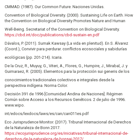
CMMAD. (1987). Our Common Future. Naciones Unidas.
Convention of Biological Diversity. (2000). Sustaining Life on Earth. How
the Convention on Biological Diversity Promotes Nature and Human
Well-Being. Secretariat of the Convention on Biological Diversity.
https://cbd.int/doc/publications/cbd-sustain-en.pdf
Dávalos, P. (2011). Sumak Kawsay (La vida en plenitud). En S. Álvarez
(Coord.), Convivir para perdurar. conflictos ecosociales y sabidurías
ecológicas (pp. 201-214). Icaria.
De la Cruz, R., Muyuy, G., Viteri, A., Flores, G., Humpire, J., Mirabal, J. y
Guimaraez, R. (2005). Elementos para la protección sui generis de los
conocimientos tradicionales colectivos e integrales desde la
perspectiva indígena. Norma Color.
Decisión 391 de 1996 [Comunidad Andina de Naciones]. Régimen
Común sobre Acceso a los Recursos Genéticos. 2 de julio de 1996.
www.wipo.
int/edocs/lexdocs/laws/es/can/can011es.pdf
Eco Jurisprudence Monitor. (2017). Tribunal Internacional de Derechos
de la Naturaleza de Bonn 2017.
https://ecojurisprudence.org/es/iniciativas/tribunal-internacional-de-
derechos-de-la-naturaleza-de-bonsai-2017/