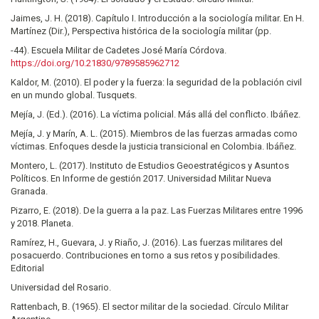
Jaimes, J. H. (2018). Capítulo I. Introducción a la sociología militar. En H.
Martínez (Dir.), Perspectiva histórica de la sociología militar (pp.
-44). Escuela Militar de Cadetes José María Córdova.
https://doi.org/10.21830/9789585962712
Kaldor, M. (2010). El poder y la fuerza: la seguridad de la población civil
en un mundo global. Tusquets.
Mejía, J. (Ed.). (2016). La víctima policial. Más allá del conflicto. Ibáñez.
Mejía, J. y Marín, A. L. (2015). Miembros de las fuerzas armadas como
víctimas. Enfoques desde la justicia transicional en Colombia. Ibáñez.
Montero, L. (2017). Instituto de Estudios Geoestratégicos y Asuntos
Políticos. En Informe de gestión 2017. Universidad Militar Nueva
Granada.
Pizarro, E. (2018). De la guerra a la paz. Las Fuerzas Militares entre 1996
y 2018. Planeta.
Ramírez, H., Guevara, J. y Riaño, J. (2016). Las fuerzas militares del
posacuerdo. Contribuciones en torno a sus retos y posibilidades.
Editorial
Universidad del Rosario.
Rattenbach, B. (1965). El sector militar de la sociedad. Círculo Militar