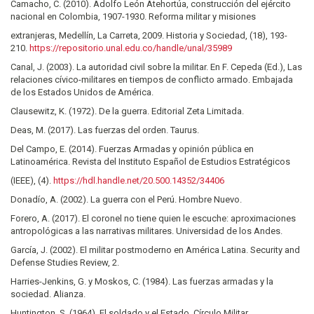
Camacho, C. (2010). Adolfo León Atehortúa, construcción del ejército
nacional en Colombia, 1907-1930. Reforma militar y misiones
extranjeras, Medellín, La Carreta, 2009. Historia y Sociedad, (18), 193-
210.
https://repositorio.unal.edu.co/handle/unal/35989
Canal, J. (2003). La autoridad civil sobre la militar. En F. Cepeda (Ed.), Las
relaciones cívico-militares en tiempos de conflicto armado. Embajada
de los Estados Unidos de América.
Clausewitz, K. (1972). De la guerra. Editorial Zeta Limitada.
Deas, M. (2017). Las fuerzas del orden. Taurus.
Del Campo, E. (2014). Fuerzas Armadas y opinión pública en
Latinoamérica. Revista del Instituto Español de Estudios Estratégicos
(IEEE), (4).
https://hdl.handle.net/20.500.14352/34406
Donadío, A. (2002). La guerra con el Perú. Hombre Nuevo.
Forero, A. (2017). El coronel no tiene quien le escuche: aproximaciones
antropológicas a las narrativas militares. Universidad de los Andes.
García, J. (2002). El militar postmoderno en América Latina. Security and
Defense Studies Review, 2.
Harries-Jenkins, G. y Moskos, C. (1984). Las fuerzas armadas y la
sociedad. Alianza.
Huntington, S. (1964). El soldado y el Estado. Círculo Militar.