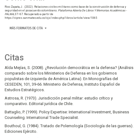
Rico Zapata, J. . (2022). Relaciones civiles-militares como base de la construcción de defensa y
seguridad en el posacuerdo colombiano.
Plataforma Abierta De Libros Y Memorias Académicas -
PALMA
, 37–67. Recuperado a partir de
https://cipres.sanmateo.edu.co/ojs/index.php/libros/article/view/1065
MÁS FORMATOS DE CITA
Citas
Alda Mejías, S. (2008). ¿Revolución democrática en la defensa? (Análisis
comparado sobre los Ministerios de Defensa en los gobiernos
populistas de izquierda de América Latina). En Monografías del
CESEDEN, 101, 39-66. Ministerio de Defensa, Instituto Español de
Estudios Estratégicos.
Astrosa, R. (1973). Jurisdicción penal militar: estudio crítico y
comparativo. Editorial jurídica de Chile.
Battaglio, P. (1999). Policy Expertise: International Investment, Business
Counseling. International Trade Specialist.
Bouthoul, G. (1984). Tratado de Polemología (Sociología de las guerras).
Ediciones Ejército.