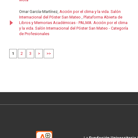
Omar García-Martínez,
Acción por el clima y la vida. Salón
Internacional del Póster San Mateo
,
Plataforma Abierta de
Libros y Memorias Académicas - PALMA: Acción por el clima
y la vida. Salón Internacional del Póster San Mateo - Categoría
de Profesionales
1
2
3
>
>>
La
Fundación Universitaria