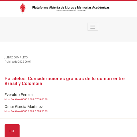
Paralelos
,
LIBRO COMPLETO
Publicado 2025-06-01
Paralelos: Consideraciones gráficas de lo común entre
Brasil y Colombia
Everaldo Pereira
https://orcid.org/0000-0002-5763-0930
Omar García-Martínez
https://orcid.org/0000-0002-9225-9903
PDF