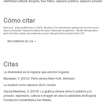
identidad cultural
Bogotá
Sao Pablo
espacio público
espacio privado
Cómo citar
Pereira, E. ., & García-Martínez, O. (2025). Paralelos: Consideraciones gráficas de lo común entre
Brasil y Colombia.
Plataforma Abierta De Libros Y Memorias Académicas - PALMA
. Recuperado a
partir de https://cipres.sanmateo.edu.co/ojs/index.php/libros/article/view/1129
MÁS FORMATOS DE CITA
Citas
La diversidad es la riqueza que adorna hogares
Muratyan, V. (2012). París versus New York. Intrínsec.
La ciudad como espacio de lo común
García-Martínez, O. (2019). La gráfica urbana entre lo público y lo
privado: expresión, cultura e imagen en seis localidades de Bogotá.
Fundación Universitaria San Mateo.