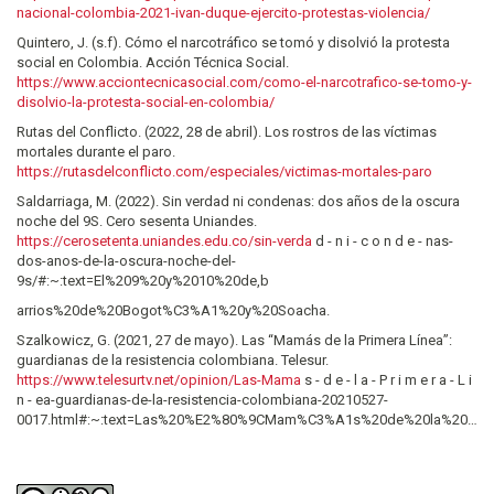
nacional-colombia-2021-ivan-duque-ejercito-protestas-violencia/
Quintero, J. (s.f). Cómo el narcotráfico se tomó y disolvió la protesta
social en Colombia. Acción Técnica Social.
https://www.acciontecnicasocial.com/como-el-narcotrafico-se-tomo-y-
disolvio-la-protesta-social-en-colombia/
Rutas del Conflicto. (2022, 28 de abril). Los rostros de las víctimas
mortales durante el paro.
https://rutasdelconflicto.com/especiales/victimas-mortales-paro
Saldarriaga, M. (2022). Sin verdad ni condenas: dos años de la oscura
noche del 9S. Cero sesenta Uniandes.
https://cerosetenta.uniandes.edu.co/sin-verda
d - n i - c o n d e - nas-
dos-anos-de-la-oscura-noche-del-
9s/#:~:text=El%209%20y%2010%20de,b
arrios%20de%20Bogot%C3%A1%20y%20Soacha.
Szalkowicz, G. (2021, 27 de mayo). Las “Mamás de la Primera Línea”:
guardianas de la resistencia colombiana. Telesur.
https://www.telesurtv.net/opinion/Las-Mama
s - d e - l a - P r i m e r a - L i
n - ea-guardianas-de-la-resistencia-colombiana-20210527-
0017.html#:~:text=Las%20%E2%80%9CMam%C3%A1s%20de%20la%20Pri