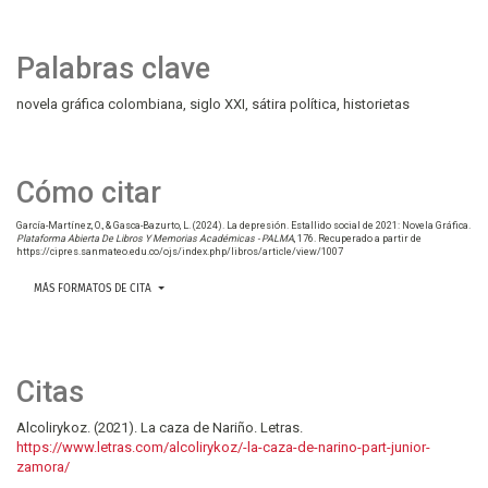
Palabras clave
novela gráfica colombiana
siglo XXI
sátira política
historietas
Cómo citar
García-Martínez, O., & Gasca-Bazurto, L. (2024). La depresión. Estallido social de 2021: Novela Gráfica.
Plataforma Abierta De Libros Y Memorias Académicas - PALMA
, 176. Recuperado a partir de
https://cipres.sanmateo.edu.co/ojs/index.php/libros/article/view/1007
MÁS FORMATOS DE CITA
Citas
Alcolirykoz. (2021). La caza de Nariño. Letras.
https://www.letras.com/alcolirykoz/-la-caza-de-narino-part-junior-
zamora/