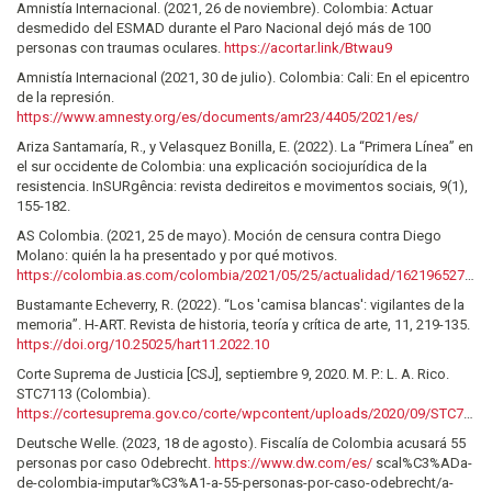
Amnistía Internacional. (2021, 26 de noviembre). Colombia: Actuar
desmedido del ESMAD durante el Paro Nacional dejó más de 100
personas con traumas oculares.
https://acortar.link/Btwau9
Amnistía Internacional (2021, 30 de julio). Colombia: Cali: En el epicentro
de la represión.
https://www.amnesty.org/es/documents/amr23/4405/2021/es/
Ariza Santamaría, R., y Velasquez Bonilla, E. (2022). La “Primera Línea” en
el sur occidente de Colombia: una explicación sociojurídica de la
resistencia. InSURgência: revista dedireitos e movimentos sociais, 9(1),
155-182.
AS Colombia. (2021, 25 de mayo). Moción de censura contra Diego
Molano: quién la ha presentado y por qué motivos.
https://colombia.as.com/colombia/2021/05/25/actualidad/1621965274_527356.html
Bustamante Echeverry, R. (2022). “Los 'camisa blancas': vigilantes de la
memoria”. H-ART. Revista de historia, teoría y crítica de arte, 11, 219-135.
https://doi.org/10.25025/hart11.2022.10
Corte Suprema de Justicia [CSJ], septiembre 9, 2020. M. P.: L. A. Rico.
STC7113 (Colombia).
https://cortesuprema.gov.co/corte/wpcontent/uploads/2020/09/STC71132020.pdf
Deutsche Welle. (2023, 18 de agosto). Fiscalía de Colombia acusará 55
personas por caso Odebrecht.
https://www.dw.com/es/
scal%C3%ADa-
de-colombia-imputar%C3%A1-a-55-personas-por-caso-odebrecht/a-