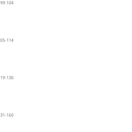
99-104
105-114
119-130
131-160