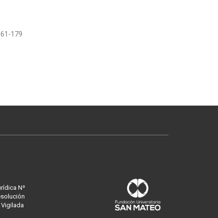
161-179
urídica Nº
esolución
 Vigilada