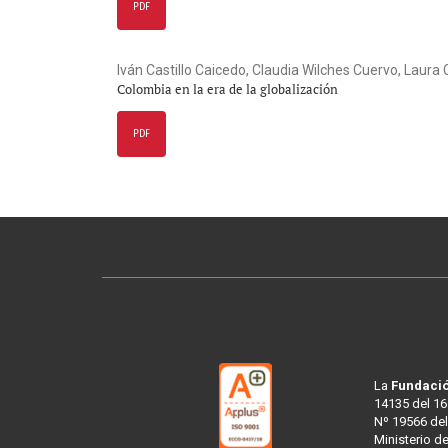
PDF
Iván Castillo Caicedo, Claudia Wilches Cuervo, Laur
Colombia en la era de la globalización
PDF
La
Fundació
14135 del 16
Nº 19566 del
Ministerio d