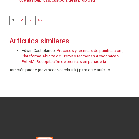
cuentas públicas: custodia de la probidad
1
2
>
>>
Artículos similares
Edwin Castiblanco,
Procesos y técnicas de panificación
,
Plataforma Abierta de Libros y Memorias Académicas -
PALMA: Recopilación de técnicas en panadería
También puede {advancedSearchLink} para este artículo.