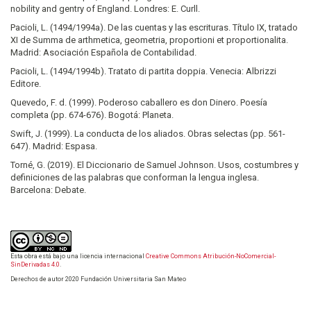
nobility and gentry of England. Londres: E. Curll.
Pacioli, L. (1494/1994a). De las cuentas y las escrituras. Título IX, tratado
XI de Summa de arthmetica, geometria, proportioni et proportionalita.
Madrid: Asociación Española de Contabilidad.
Pacioli, L. (1494/1994b). Tratato di partita doppia. Venecia: Albrizzi
Editore.
Quevedo, F. d. (1999). Poderoso caballero es don Dinero. Poesía
completa (pp. 674-676). Bogotá: Planeta.
Swift, J. (1999). La conducta de los aliados. Obras selectas (pp. 561-
647). Madrid: Espasa.
Torné, G. (2019). El Diccionario de Samuel Johnson. Usos, costumbres y
definiciones de las palabras que conforman la lengua inglesa.
Barcelona: Debate.
Esta obra está bajo una licencia internacional
Creative Commons Atribución-NoComercial-
SinDerivadas 4.0
.
Derechos de autor 2020 Fundación Universitaria San Mateo