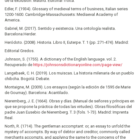
de la exclusión. Madrid: Editorial Trotta.
Edler, F. (1934). Glossary of medieval terms of business, Italian series
1200-1600. Cambridge-Massachussets: Mediaeval Academy of
America.
Gabriel, M. (2017). Sentido y existencia. Una ontología realista.
Barcelona:Herder.
Heródoto. (2008). Historia. Libro II, Euterpe. T. 1 (pp. 271-474). Madrid:
Editorial Gredos.
Johnson, S. (1755). A dictionary of the English language. vol. 2.
Recuperado de
https://johnsonsdictionaryonline.com/page-view/
Langebaek, C. H. (2019). Los muiscas. La historia milenaria de un pueblo
chibcha. Bogotá: Debate.
Montaigne, M. (2009). Los ensayos (según la edición de 1595 de Marie
de Gournay). Barcelona: Acantilado.
Nieremberg, J. E. (1664). Obras y días. (Manual de señores y príncipes en
que se propone la práctica de todas las virtudes). Obras filosóficas del
padre Juan Eusebio de Nieremberg. T. 3 (fols. 1-73). Madrid: Imprenta
Real.
North, R. (1714). The gentleman accomptant: or, an essay to unfold the
mystery of accompts. By way of debtor and creditor, commonly called
merchants accompts, and applying the same to the concerns of the