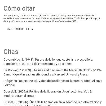
Cómo citar
Suárez Pineda, J., Wilches Cuervo, C., & Castillo Caicedo, I. (2020). Cuentas y cuentos: Probidad
contable.
Plataforma Abierta De Libros Y Memorias Académicas - PALMA
, 61–74. Recuperado a partir
de https://cipres.sanmateo.edu.co/ojs/index.php/libros/article/view/305
MÁS FORMATOS DE CITA
Citas
Covarrubias, S. (1943). Tesoro de la lengua castellana o española.
Barcelona: S. A. Horta de Impresiones y Ediciones.
De Roover, R. (1963). The rise and decline of the Medici Bank, 1397-1494.
Cambridge-Massachusetts-Londres: Harvard University Press.
Diógenes Laercio (2008). Vidas de los filósofos ilustres. Madrid: Alianza
Editorial.
Dussel, E. (2009a). Política de la liberación. Arquitectónica. Vol. 2.
Madrid: Editorial Trotta.
Dussel, E. (2009b). Ética de la liberación en la edad de la globalización y