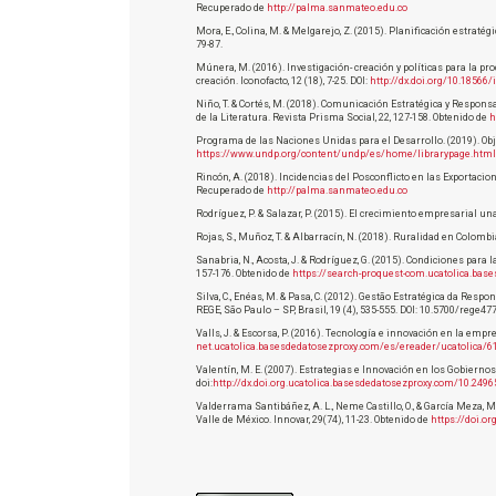
Recuperado de
http://palma.sanmateo.edu.co
Mora, E., Colina, M. & Melgarejo, Z. (2015). Planificación estrat
79-87.
Múnera, M. (2016). Investigación- creación y políticas para la pro
creación. Iconofacto, 12 (18), 7-25. DOI:
http://dx.doi.org/10.18566
Niño, T. & Cortés, M. (2018). Comunicación Estratégica y Respons
de la Literatura. Revista Prisma Social, 22, 127-158. Obtenido de
h
Programa de las Naciones Unidas para el Desarrollo. (2019). Obj
https://www.undp.org/content/undp/es/home/librarypage.html
Rincón, A. (2018). Incidencias del Posconflicto en las Exportac
Recuperado de
http://palma.sanmateo.edu.co
Rodríguez, P. & Salazar, P. (2015). El crecimiento empresarial u
Rojas, S., Muñoz, T. & Albarracín, N. (2018). Ruralidad en Colomb
Sanabria, N., Acosta, J. & Rodríguez, G. (2015). Condiciones para
157-176. Obtenido de
https://search-proquest-com.ucatolica.bas
Silva, C., Enéas, M. & Pasa, C. (2012). Gestão Estratégica da Re
REGE, São Paulo – SP, Brasil, 19 (4), 535-555. DOI: 10.5700/rege47
Valls, J. & Escorsa, P. (2016). Tecnología e innovación en la emp
net.ucatolica.basesdedatosezproxy.com/es/ereader/ucatolica/
Valentín, M. E. (2007). Estrategias e Innovación en los Gobierno
doi:
http://dx.doi.org.ucatolica.basesdedatosezproxy.com/10.2496
Valderrama Santibáñez, A. L., Neme Castillo, O., & García Meza,
Valle de México. Innovar, 29(74), 11-23. Obtenido de
https://doi.o