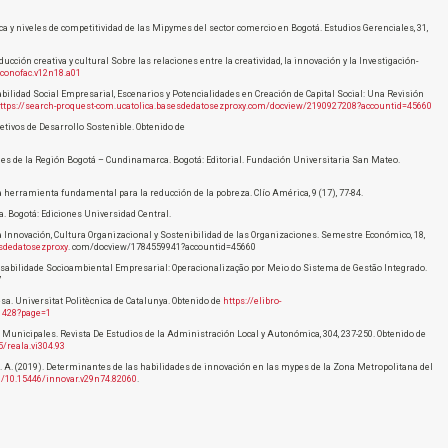
égica y niveles de competitividad de las Mipymes del sector comercio en Bogotá. Estudios Gerenciales, 31,
ducción creativa y cultural Sobre las relaciones entre la creatividad, la innovación y la Investigación-
/iconofac.v12n18.a01
abilidad Social Empresarial, Escenarios y Potencialidades en Creación de Capital Social: Una Revisión
ttps://search-proquest-com.ucatolica.basesdedatosezproxy.com/docview/2190927208?accountid=45660
etivos de Desarrollo Sostenible. Obtenido de
iones de la Región Bogotá – Cundinamarca. Bogotá: Editorial. Fundación Universitaria San Mateo.
na herramienta fundamental para la reducción de la pobreza. Clío América, 9 (17), 77-84.
ia. Bogotá: Ediciones Universidad Central.
 la Innovación, Cultura Organizacional y Sostenibilidad de las Organizaciones. Semestre Económico, 18,
esdedatosezproxy
. com/docview/1784559941?accountid=45660
sponsabilidade Socioambiental Empresarial: Operacionalização por Meio do Sistema de Gestão Integrado.
7
resa. Universitat Politècnica de Catalunya. Obtenido de
https://elibro-
61428?page=1
s Municipales. Revista De Estudios de la Administración Local y Autonómica, 304, 237-250. Obtenido de
5/reala.vi304.93
 M. A. (2019). Determinantes de las habilidades de innovación en las mypes de la Zona Metropolitana del
rg/10.15446/innovar.v29n74.82060
.