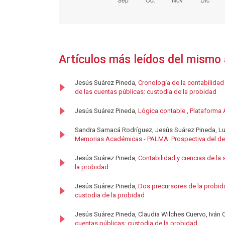
Artículos más leídos del mismo 
Jesús Suárez Pineda,
Cronología de la contabilidad
de las cuentas públicas: custodia de la probidad
Jesús Suárez Pineda,
Lógica contable
,
Plataforma 
Sandra Samacá Rodríguez, Jesús Suárez Pineda, Lui
Memorias Académicas - PALMA: Prospectiva del desa
Jesús Suárez Pineda,
Contabilidad y ciencias de la
la probidad
Jesús Suárez Pineda,
Dos precursores de la probi
custodia de la probidad
Jesús Suárez Pineda, Claudia Wilches Cuervo, Iván 
cuentas públicas: custodia de la probidad