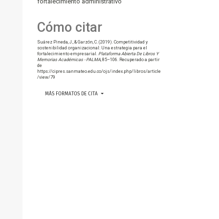
fortalecimiento administrativo
Cómo citar
Suárez Pineda, J., & Garzón, C. (2019). Competitividad y
sostenibilidad organizacional: Una estrategia para el
fortalecimiento empresarial.
Plataforma Abierta De Libros Y
Memorias Académicas - PALMA
, 85–106. Recuperado a partir
de
https://cipres.sanmateo.edu.co/ojs/index.php/libros/article
/view/79
MÁS FORMATOS DE CITA