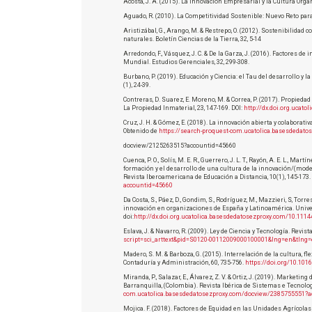
Acosta, J. A. (2015). La Innovación Empresarial y la Cultura Organ
Aguado, R. (2010). La Competitividad Sostenible: Nuevo Reto para
Aristizábal, G., Arango, M. & Restrepo, O. (2012). Sostenibilida
naturales. Boletín Ciencias de la Tierra, 32, 5-14
Arredondo, F., Vásquez, J. C. & De la Garza, J. (2016). Factores 
Mundial. Estudios Gerenciales, 32, 299-308.
Burbano, P. (2019). Educación y Ciencia: el Tau del desarrollo y l
(1), 24-39.
Contreras, D. Suarez, E. Moreno, M. & Correa, P. (2017). Propieda
La Propiedad Inmaterial, 23, 147-169. DOI:
http://dx.doi.org.ucat
Cruz, J. H. & Gómez, E. (2018). La innovación abierta y colaborativa
Obtenido de
https://search-proquest-com.ucatolica.basesdedato
docview/2125263515?accountid=45660
Cuenca, P. O., Solís, M. E. R., Guerrero, J. L. T., Rayón, A. E. L., Ma
formación y el desarrollo de una cultura de la innovación/(model
Revista Iberoamericana de Educación a Distancia, 10(1), 145-173
accountid=45660
Da Costa, S., Páez, D., Gondim, S., Rodríguez, M., Mazzieri, S, Tor
innovación en organizaciones de España y Latinoamérica. Univer
doi:
http://dx.doi.org.ucatolica.basesdedatosezproxy.com/10.1114
Eslava, J. & Navarro, R. (2009). Ley de Ciencia y Tecnología. Revist
script=sci_arttext&pid=S0120-00112009000100001&lng=en&tlng=
Madero, S. M. & Barboza, G. (2015). Interrelación de la cultura, f
Contaduría y Administración, 60, 735-756.
https://doi.org/10.1016
Miranda, P., Salazar, E., Álvarez, Z. V. & Ortiz, J. (2019). Market
Barranquilla, (Colombia). Revista Ibérica de Sistemas e Tecnolog
com.ucatolica.basesdedatosezproxy.com/docview/2385755551?a
Mojica. F. (2018). Factores de Equidad en las Unidades Agrícolas