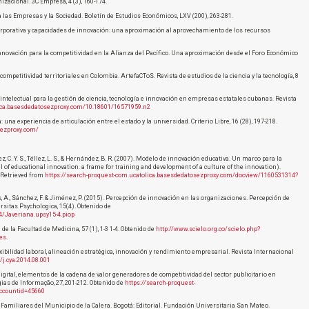
izacional. 3C Empresa, 4 (3), 160-174.
 las Empresas y la Sociedad. Boletín de Estudios Económicos, LXV (200), 263-281.
d corporativa y capacidades de innovación: una aproximación al aprovechamiento de los recursos
de innovación para la competitividad en la Alianza del Pacífico. Una aproximación desde el Foro Económico
a competitividad territoriales en Colombia. ArtefaCToS. Revista de estudios de la ciencia y la tecnología, 8
d intelectual para la gestión de ciencia, tecnología e innovación en empresas estatales cubanas. Revista
olica.basesdedatosezproxy.com/10.18601/16571959.n2
: una experiencia de articulación entre el estado y la universidad. Criterio Libre, 16 (28), 197-218.
sezproxy.com/
rtínez, C. Y. S., Téllez, L. S., & Hernández, B. R. (2007). Modelo de innovación educativa. Un marco para la
 of educational innovation. a frame for training and development of a culture of the innovation).
. Retrieved from
https://search-proquest-com.ucatolica.basesdedatosezproxy.com/docview/1160531314?
res, A., Sánchez, F. & Jiménez, P. (2015). Percepción de innovación en las organizaciones. Percepción de
sitas Psychologica, 15(4). Obtenido de
4/Javeriana.upsy15-4.piop
a de la Facultad de Medicina, 57 (1), 1-3 1-4. Obtenido de
http://www.scielo.org.co/scielo.php?
es
.
lexibilidad laboral, alineación estratégica, innovación y rendimiento empresarial. Revista Internacional
/j.cya.2014.08.001
ing digital, elementos de la cadena de valor generadores de competitividad del sector publicitario en
ias de Informação, 27, 201-212. Obtenido de
https://search-proquest-
ccountid=45660
 Familiares del Municipio de la Calera. Bogotá: Editorial. Fundación Universitaria San Mateo.