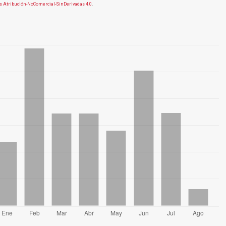
 Atribución-NoComercial-SinDerivadas 4.0
.