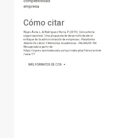
competitividad
empresa
Cómo citar
Rojas Ávila, L., & Rodríguez Parra, P. (2019). Consultoría
organizacional: Una propuesta de desarrollo desde el
enfoque de la administración de empresas.
Plataforma
Abierta De Libros Y Memorias Académicas - PALMA
, 60–84.
Recuperado a partir de
https://cipres.sanmateo.edu.co/ojs/index.php/libros/article
/view/77
MÁS FORMATOS DE CITA