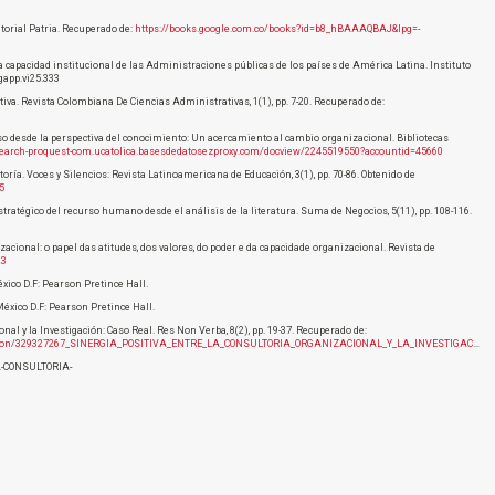
itorial Patria. Recuperado de:
https://books.google.com.co/books?id=b8_hBAAAQBAJ&lpg=-
 la capacidad institucional de las Administraciones públicas de los países de América Latina. Instituto
gapp.vi25.333
itiva. Revista Colombiana De Ciencias Administrativas, 1(1), pp. 7-20. Recuperado de:
so desde la perspectiva del conocimiento: Un acercamiento al cambio organizacional. Bibliotecas
search-proquest-com.ucatolica.basesdedatosezproxy.com/docview/2245519550?accountid=45660
toría. Voces y Silencios: Revista Latinoamericana de Educación, 3(1), pp. 70-86. Obtenido de
5
o estratégico del recurso humano desde el análisis de la literatura. Suma de Negocios, 5(11), pp. 108-116.
acional: o papel das atitudes, dos valores, do poder e da capacidade organizacional. Revista de
23
xico D.F: Pearson Pretince Hall.
México D.F: Pearson Pretince Hall.
onal y la Investigación: Caso Real. Res Non Verba, 8(2), pp. 19-37. Recuperado de:
on/329327267_SINERGIA_POSITIVA_ENTRE_LA_CONSULTORIA_ORGANIZACIONAL_Y_LA_INVESTIGACION_CASO_REAL_1/
A-CONSULTORIA-