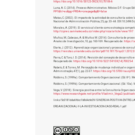
https://doi.org/10.1016/S0123-5923(10)70106-6
Luna, A. C. (2014). Proceso Administrativo. México D.F.: Grupo Ed
PP1&hl=es&pg=PR3#v=onepage&q&f=false
Matas, C. (2002). El impacto de la actividad de consultoría sobre
Nacional de Administración Pública, 25, pp. 33- 44. DOI:10.24965/
Morales, A. (2019). El servicio al cliente como estrategia compet
http://cipres.sanmateo.edu.co/index.php/rcca/article/view/197
Muñoz, M., Cabezas, A. & Muñoz M. (2014). Consultoría de proce
Anales de Investigación, 10, pp. 160-169. Recuperado de:
https://
Olarte, J. (2012). Aprendizaje organizacional y proceso de consul
https://revistas.uniandes.edu.co/doi/pdf/10.18175/vys3.1.2012.0
Parra, C. & Toro, I. D. (2014). Revisión del concepto de desarroll
Recuperado de:
https://doi.org/10.1016/S2215-910X(14)70025-4
Rabelo, E. & Torres, M. Percepção de mudança individual e organiz
Administração, 47(1), pp. 22-37.
https://doi.org/10.5700/rausp10
Robbins, S. (1999a). Comportamiento Organizacional. (Ed. 8ª). Mé
Robbins, S. (1999b). Comportamiento Organizacional. (Ed. 10a). 
Vega, V. (2018). Sinergia positiva entre la Consultoría Organizaci
https://www.researchgate.net/profile/Vladimir_Vega2/publicati
links/5c0181dda6fdcc1b8d4cfe09/SINERGIA-POSITIVA-ENTRE-L
ORGANIZACIONAL-Y-LA-INVESTIGACION-CASO-REAL-1.pdf