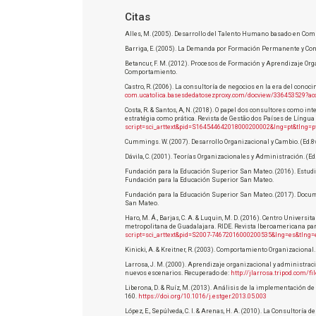
Citas
Alles, M. (2005). Desarrollo del Talento Humano basado en Comp
Barriga, E. (2005). La Demanda por Formación Permanente y Cons
Betancur, F. M. (2012). Procesos de Formación y Aprendizaje Org
Comportamiento.
Castro, R. (2006). La consultoría de negocios en la era del cono
com.ucatolica.basesdedatosezproxy.com/docview/336453529?ac
Costa, R. & Santos, A, N. (2018). O papel dos consultores como
estratégia como prática. Revista de Gestão dos Países de Língua 
script=sci_arttext&pid=S164544642018000200002&lng=pt&tlng=p
Cummings. W. (2007). Desarrollo Organizacional y Cambio. (Ed.8v
Dávila, C. (2001). Teorías Organizacionales y Administración. (Ed
Fundación para la Educación Superior San Mateo. (2016). Estudi
Fundación para la Educación Superior San Mateo.
Fundación para la Educación Superior San Mateo. (2017). Doc
San Mateo.
Haro, M. Á., Barjas, C. A. & Luquin, M. D. (2016). Centro Univers
metropolitana de Guadalajara. RIDE. Revista Iberoamericana para l
script=sci_arttext&pid=S2007-74672016000200535&lng=es&tlng=
Kinicki, A. & Kreitner, R. (2003). Comportamiento Organizacional.
Larrosa, J. M. (2000). Aprendizaje organizacional y administra
nuevos escenarios. Recuperado de:
http://jlarrosa.tripod.com/
Liberona, D. & Ruíz, M. (2013). Análisis de la implementación d
160.
https://doi.org/10.1016/j.estger.2013.05.003
López, E., Sepúlveda, C. I. & Arenas, H. A. (2010). La Consultor