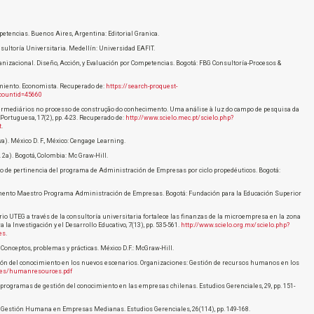
etencias. Buenos Aires, Argentina: Editorial Granica.
ultoría Universitaria. Medellín: Universidad EAFIT.
anizacional. Diseño, Acción, y Evaluación por Competencias. Bogotá: FBG Consultoría-Procesos &
cimiento. Economista. Recuperado de:
https://search-proquest-
countid=45660
 intermediários no processo de construção do conhecimento. Uma análise à luz do campo de pesquisa da
Portuguesa, 17(2), pp. 4-23. Recuperado de:
http://www.scielo.mec.pt/scielo.php?
t
.
a). México D. F., México: Cengage Learning.
. 2a). Bogotá, Colombia: Mc Graw-Hill.
o de pertinencia del programa de Administración de Empresas por ciclo propedéuticos. Bogotá:
umento Maestro Programa Administración de Empresas. Bogotá: Fundación para la Educación Superior
itario UTEG a través de la consultoría universitaria fortalece las finanzas de la microempresa en la zona
a Investigación y el Desarrollo Educativo, 7(13), pp. 535-561.
http://www.scielo.org.mx/scielo.php?
es
.
 Conceptos, problemas y prácticas. México D.F.: McGraw-Hill.
ción del conocimiento en los nuevos escenarios. Organizaciones: Gestión de recursos humanos en los
files/humanresources.pdf
e programas de gestión del conocimiento en las empresas chilenas. Estudios Gerenciales, 29, pp. 151-
ía de Gestión Humana en Empresas Medianas. Estudios Gerenciales, 26(114), pp. 149-168.