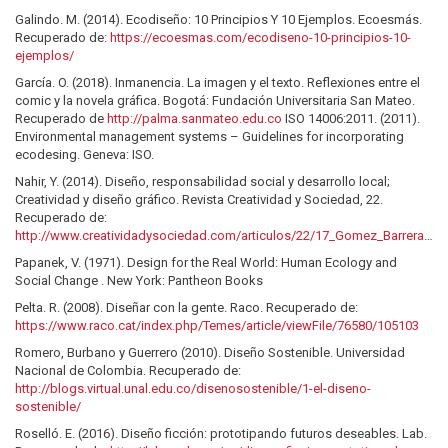
Galindo. M. (2014). Ecodiseño: 10 Principios Y 10 Ejemplos. Ecoesmás.
Recuperado de:
https://ecoesmas.com/ecodiseno-10-principios-10-
ejemplos/
García. O. (2018). Inmanencia. La imagen y el texto. Reflexiones entre el
comic y la novela gráfica. Bogotá: Fundación Universitaria San Mateo.
Recuperado de
http://palma.sanmateo.edu.co
ISO 14006:2011. (2011).
Environmental management systems – Guidelines for incorporating
ecodesing. Geneva: ISO.
Nahir, Y. (2014). Diseño, responsabilidad social y desarrollo local;
Creatividad y diseño gráfico. Revista Creatividad y Sociedad, 22.
Recuperado de:
http://www.creatividadysociedad.com/articulos/22/17_Gomez_Barrera.pdf
Papanek, V. (1971). Design for the Real World: Human Ecology and
Social Change . New York: Pantheon Books
Pelta. R. (2008). Diseñar con la gente. Raco. Recuperado de:
https://www.raco.cat/index.php/Temes/article/viewFile/76580/105103
Romero, Burbano y Guerrero (2010). Diseño Sostenible. Universidad
Nacional de Colombia. Recuperado de:
http://blogs.virtual.unal.edu.co/disenosostenible/1-el-diseno-
sostenible/
Roselló. E. (2016). Diseño ficción: prototipando futuros deseables. Lab.