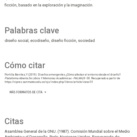
ficción, basado en la exploración y la imaginación.
Palabras clave
diseño social
ecodiseño
diseño ficción
sociedad
Cómo citar
Portilla Benítez, Y. (2019). Diseños emergentes ¿Cómo afectan el entorno desde el diseño?.
Plataforma Abierta De Libros Y Memorias Académicas - PALMA
, 8–30. Recuperado a partir de
https://cipres.sanmateo.edu.co/ojs/index.php/libros/article/view/31
MÁS FORMATOS DE CITA
Citas
Asamblea General de la ONU. (1987). Comisión Mundial sobre el Medio
Ambiente y el Desarrollo. París: Naciones Unidas. Recuperado de: