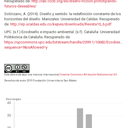
Recuperado de:
http://lab.cccb.org/es/diseno-ficcion-prototipando-
futuros-deseables/
Solórzano, A. (2014). Diseño y sentido: la redefinición constante de los
horizontes del diseño. Manizales: Universidad de Caldas. Recuperado
de:
http://vip.ucaldas.edu.co/kepes/downloads/Revista10_6.pdf
UPC. (s.f.) Ecodiseño e impacto ambiental. (s.f). Cataluña: Universidad
Politécnica de Cataluña. Recuperado de:
https://upcommons.upc.edu/bitstream/handle/2099.1/10682/Ecodiseny.p
sequence=9&isAllowed=y
Esta obra está bajo una licencia internacional
Creative Commons Atribución-NoComercial 4.0
.
Derechos de autor 2019 Fundación Universitaria San Mateo
Descargas