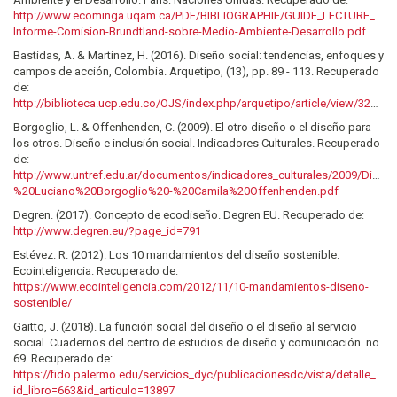
http://www.ecominga.uqam.ca/PDF/BIBLIOGRAPHIE/GUIDE_LECTURE_1/
Informe-Comision-Brundtland-sobre-Medio-Ambiente-Desarrollo.pdf
Bastidas, A. & Martínez, H. (2016). Diseño social: tendencias, enfoques y
campos de acción, Colombia. Arquetipo, (13), pp. 89 - 113. Recuperado
de:
http://biblioteca.ucp.edu.co/OJS/index.php/arquetipo/article/view/3245/3486
Borgoglio, L. & Offenhenden, C. (2009). El otro diseño o el diseño para
los otros. Diseño e inclusión social. Indicadores Culturales. Recuperado
de:
http://www.untref.edu.ar/documentos/indicadores_culturales/2009/Disen
%20Luciano%20Borgoglio%20-%20Camila%20Offenhenden.pdf
Degren. (2017). Concepto de ecodiseño. Degren EU. Recuperado de:
http://www.degren.eu/?page_id=791
Estévez. R. (2012). Los 10 mandamientos del diseño sostenible.
Ecointeligencia. Recuperado de:
https://www.ecointeligencia.com/2012/11/10-mandamientos-diseno-
sostenible/
Gaitto, J. (2018). La función social del diseño o el diseño al servicio
social. Cuadernos del centro de estudios de diseño y comunicación. no.
69. Recuperado de:
https://fido.palermo.edu/servicios_dyc/publicacionesdc/vista/detalle_arti
id_libro=663&id_articulo=13897