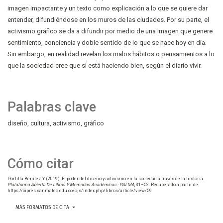
imagen impactante y un texto como explicación a lo que se quiere dar
entender, difundiéndose en los muros de las ciudades. Por su parte, el
activismo gráfico se da a difundir por medio de una imagen que genere
sentimiento, conciencia y doble sentido de lo que se hace hoy en día.
Sin embargo, en realidad revelan los malos hábitos o pensamientos a lo
que la sociedad cree que sí está haciendo bien, según el diario vivir.
Palabras clave
diseño
cultura
activismo
gráfico
Cómo citar
Portilla Benítez, Y. (2019). El poder del diseño y activismo en la sociedad a través de la historia.
Plataforma Abierta De Libros Y Memorias Académicas - PALMA
, 31–52. Recuperado a partir de
https://cipres.sanmateo.edu.co/ojs/index.php/libros/article/view/59
MÁS FORMATOS DE CITA