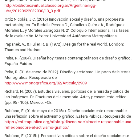
http://bibliotecavirtual.clacso.org.ar/Argentina/iigg-
uba/20120622032930/13_3.pdf
Ortíz Nicolás, J.C. (2016) Innovación social y diseño, una propuesta
metodológica. En Bedolla Pereda D., Caballero Quiroz A., Rodríguez
Morales L., y Morales Zaragoza N. 2° Coloquio Internacional, las fases
de la evaluación. México: Universidad Autónoma Metropolitana
Papanek, V., & Fuller, R. B. (1972). Design for the real world. London:
Thames and Hudson.
Pelta, R. (2004). Diseñar hoy: temas contemporáneos de diseño gráfico.
España: Paidos.
Pelta, R. (01 de enero de 2012). Diseño y activismo. Un poco de historia.
Monografica. Recuperado de
http://www.monografica.org/02/Articulo/2909
Richard, N. (2007). Estudios visuales, políticas de la mirada y crítica de
las imágenes. En Fracturas de la memoria. Arte y pensamiento crítico
(pp. 95 - 106). México: FCE.
Rubiano, E. (01 de mayo de 2015a). Diseño socialmente responsable:
una reflexión sobre el activismo gráfico. Esfera Pública. Recuperado de
https://esferapublica.org/nfblog/diseno-socialmente-responsable-una-
reflexionsobre-el-activismo-grafico/
Rubiano, E. (2015b). Perspectivas críticas sobre el diseño socialmente