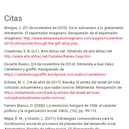
Citas
Bringas, C. (01 de noviembre de 2010). De lo subversivo a lo gratamente
entretenido. El espectador imaginario. Recuperado de el espectador
imaginario:
http://www.elespectadorimaginario.com/pages/noviembre-
2010/criticas/exit-through-the-gift-shop.php
Creadores, S. B. (s.f.). Arte.sbhac.net. Obtenido de arte.sbhac.net:
http://www.arte.sbhac.net/Carteles/Renau-Gaya.htm
Escartín Bueno, (24 de noviembre de 2014). Entrevista a Xavi Calvo.
Cartelismo y graffiti. Recuperado de
https://cartelismoygraffiti.wordpress.com/author/cartelismo/
Echave, M. C. (18 de abril de 2017). Bansky: El artista del street art más
cotizado actualmente y que nadie conoce. Milartienda. Recuperado de
https://milartienda.com/banksy-artista-del-street-art-mas-
cotizadoactualmente-nadie-conoce/
Ferrero Blanco, D. (2006). La revolución húngara de 1956: el carácter
político y la organización social. HAOL, (10), pp. 99-113.
Mejía, B. M., y Giraldo, L. (2011). Estrategias comunicativas para la
movilización social en procesos de planeación del desarrollo local.
Argumentos. Revista de crítica social, 13. Recuperado de