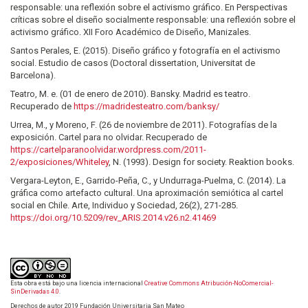
responsable: una reflexión sobre el activismo gráfico. En Perspectivas
críticas sobre el diseño socialmente responsable: una reflexión sobre el
activismo gráfico. XII Foro Académico de Diseño, Manizales.
Santos Perales, E. (2015). Diseño gráfico y fotografía en el activismo
social. Estudio de casos (Doctoral dissertation, Universitat de
Barcelona).
Teatro, M. e. (01 de enero de 2010). Bansky. Madrid es teatro.
Recuperado de
https://madridesteatro.com/banksy/
Urrea, M., y Moreno, F. (26 de noviembre de 2011). Fotografías de la
exposición. Cartel para no olvidar. Recuperado de
https://cartelparanoolvidar.wordpress.com/2011-
2/exposiciones/Whiteley
, N. (1993). Design for society. Reaktion books.
Vergara-Leyton, E., Garrido-Peña, C., y Undurraga-Puelma, C. (2014). La
gráfica como artefacto cultural. Una aproximación semiótica al cartel
social en Chile. Arte, Individuo y Sociedad, 26(2), 271-285.
https://doi.org/10.5209/rev_ARIS.2014.v26.n2.41469
Esta obra está bajo una licencia internacional
Creative Commons Atribución-NoComercial-
SinDerivadas 4.0
.
Derechos de autor 2019 Fundación Universitaria San Mateo