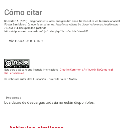
Cómo citar
González, A. (2023). Imaginarios visuales: energías limpias a través del Salón Internacional del
Póster San Mateo : Categoría estudiantes.
Plataforma Abierta De Libros Y Memorias Académicas -
PALMA
, 314. Recuperado a partir de
https://cipres.sanmateo.edu.co/ojs/index.php/libros/article/view/933
MÁS FORMATOS DE CITA
Esta obra está bajo una licencia internacional
Creative Commons Atribución-NoComercial-
SinDerivadas 4.0
.
Derechos de autor 2023 Fundación Universitaria San Mateo
Descargas
Los datos de descargas todavía no están disponibles.