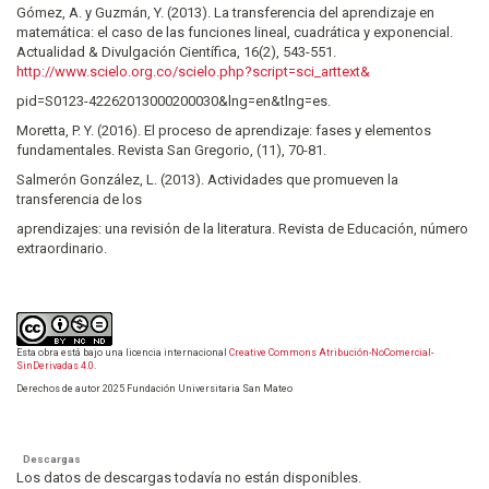
Gómez, A. y Guzmán, Y. (2013). La transferencia del aprendizaje en
matemática: el caso de las funciones lineal, cuadrática y exponencial.
Actualidad & Divulgación Científica, 16(2), 543-551.
http://www.scielo.org.co/scielo.php?script=sci_arttext&
pid=S0123-42262013000200030&lng=en&tlng=es.
Moretta, P. Y. (2016). El proceso de aprendizaje: fases y elementos
fundamentales. Revista San Gregorio, (11), 70-81.
Salmerón González, L. (2013). Actividades que promueven la
transferencia de los
aprendizajes: una revisión de la literatura. Revista de Educación, número
extraordinario.
Esta obra está bajo una licencia internacional
Creative Commons Atribución-NoComercial-
SinDerivadas 4.0
.
Derechos de autor 2025 Fundación Universitaria San Mateo
Descargas
Los datos de descargas todavía no están disponibles.