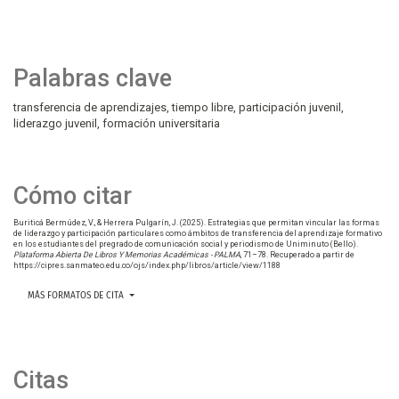
Palabras clave
transferencia de aprendizajes
tiempo libre
participación juvenil
liderazgo juvenil
formación universitaria
Cómo citar
Buriticá Bermúdez, V., & Herrera Pulgarín, J. (2025). Estrategias que permitan vincular las formas
de liderazgo y participación particulares como ámbitos de transferencia del aprendizaje formativo
en los estudiantes del pregrado de comunicación social y periodismo de Uniminuto (Bello).
Plataforma Abierta De Libros Y Memorias Académicas - PALMA
, 71–78. Recuperado a partir de
https://cipres.sanmateo.edu.co/ojs/index.php/libros/article/view/1188
MÁS FORMATOS DE CITA
Citas