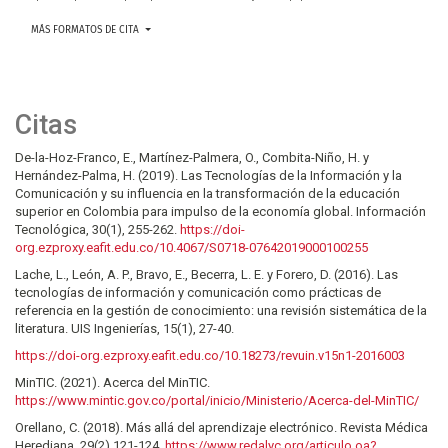
MÁS FORMATOS DE CITA
Citas
De-la-Hoz-Franco, E., Martínez-Palmera, O., Combita-Niño, H. y
Hernández-Palma, H. (2019). Las Tecnologías de la Información y la
Comunicación y su influencia en la transformación de la educación
superior en Colombia para impulso de la economía global. Información
Tecnológica, 30(1), 255-262.
https://doi-
org.ezproxy.eafit.edu.co/10.4067/S0718-07642019000100255
Lache, L., León, A. P., Bravo, E., Becerra, L. E. y Forero, D. (2016). Las
tecnologías de información y comunicación como prácticas de
referencia en la gestión de conocimiento: una revisión sistemática de la
literatura. UIS Ingenierías, 15(1), 27-40.
https://doi-org.ezproxy.eafit.edu.co/10.18273/revuin.v15n1-2016003
MinTIC. (2021). Acerca del MinTIC.
https://www.mintic.gov.co/portal/inicio/Ministerio/Acerca-del-MinTIC/
Orellano, C. (2018). Más allá del aprendizaje electrónico. Revista Médica
Herediana, 29(2),121-124.
https://www.redalyc.org/articulo.oa?