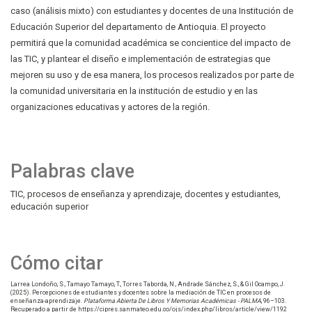
caso (análisis mixto) con estudiantes y docentes de una Institución de
Educación Superior del departamento de Antioquia. El proyecto
permitirá que la comunidad académica se concientice del impacto de
las TIC, y plantear el diseño e implementación de estrategias que
mejoren su uso y de esa manera, los procesos realizados por parte de
la comunidad universitaria en la institución de estudio y en las
organizaciones educativas y actores de la región.
Palabras clave
TIC
procesos de enseñanza y aprendizaje
docentes y estudiantes
educación superior
Cómo citar
Larrea Londoño, S., Tamayo Tamayo, T., Torres Taborda, N., Andrade Sánchez, S., & Gil Ocampo, J.
(2025). Percepciones de estudiantes y docentes sobre la mediación de TIC en procesos de
enseñanza-aprendizaje.
Plataforma Abierta De Libros Y Memorias Académicas - PALMA
, 96–103.
Recuperado a partir de https://cipres.sanmateo.edu.co/ojs/index.php/libros/article/view/1192