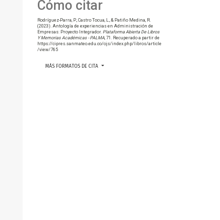
Cómo citar
Rodríguez-Parra, P., Castro Tocua, L., & Patiño Medina, R.
(2023). Antología de experiencias en Administración de
Empresas: Proyecto Integrador.
Plataforma Abierta De Libros
Y Memorias Académicas - PALMA
, 71. Recuperado a partir de
https://cipres.sanmateo.edu.co/ojs/index.php/libros/article
/view/765
MÁS FORMATOS DE CITA