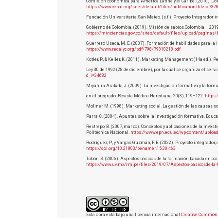
Comisión Económica para América Latina y el Caribe. (2010). Co
https://www.cepal.org/sites/default/files/publication/files/73
Fundación Universitaria San Mateo. (s.f.). Proyecto Integrador i
Gobierno de Colombia. (2019). Misión de sabios Colombia – 2019
https://minciencias.gov.co/sites/default/files/upload/paginas
Guerrero Useda, M. E. (2007). Formación de habilidades para la i
https://www.redalyc.org/pdf/798/79810218.pdf
Kotler, P., & Keller, K. (2011). Marketing Management (14a ed.). P
Ley 30 de 1992 (28 de diciembre), por la cual se organiza el servi
d_i=34632
Miyahira Arakaki, J. (2009). La investigación formativa y la form
en el pregrado. Revista Médica Herediana, 20(3), 119–122.
https:
Moliner, M. (1998). Marketing social. La gestión de las causas 
Parra, C. (2004). Apuntes sobre la investigación formativa. Educa
Restrepo, B. (2007, marzo). Conceptos y aplicaciones de la investi
Politécnica Nacional.
https://www.epn.edu.ec/wp-content/uploa
Rodríguez, P., y Vargas Guzmán, F. E. (2022). Proyecto integrad
https://doi.org/10.21803/penamer.15.30.463
Tobón, S. (2006). Aspectos básicos de la formación basada en 
https://www.uv.mx/rmipe/files/2019/07/Aspectos-basicosde-la-
Esta obra está bajo una licencia internacional
Creative Commons