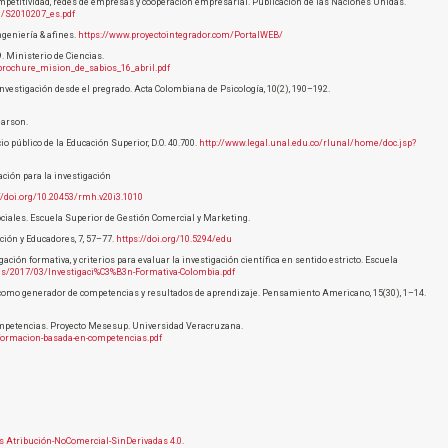
mpetitividad, redes de empresas y cooperación empresarial. Publicación de las Naciones Unidas.
28/S2010207_es.pdf
ngeniería & afines.
https://www.proyectointegrador.com/PortalWEB/
. Ministerio de Ciencias.
/brochure_mision_de_sabios_16_abril.pdf
nvestigación desde el pregrado. Acta Colombiana de Psicología, 10(2), 190–192.
earson.
cio público de la Educación Superior, D.O. 40.700.
http://www.legal.unal.edu.co/rlunal/home/doc.jsp?
ación para la investigación
//doi.org/10.20453/rmh.v20i3.1010
sociales. Escuela Superior de Gestión Comercial y Marketing.
ción y Educadores, 7, 57–77.
https://doi.org/10.5294/edu
gación formativa, y criterios para evaluar la investigación científica en sentido estricto. Escuela
ds/2017/03/Investigaci%C3%B3n-Formativa-Colombia.pdf
or, como generador de competencias y resultados de aprendizaje. Pensamiento Americano, 15(30), 1–14.
competencias. Proyecto Mesesup. Universidad Veracruzana.
formacion-basada-en-competencias.pdf
 Atribución-NoComercial-SinDerivadas 4.0
.