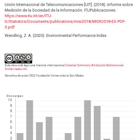
Unión Internacional de Telecomunicaciones [UIT]. (2018). Informe sobre
Medición de la Sociedad de la Información. ITUPublicaciones.
https://www.itu.int/en/ITU-
D/Statistics/Documents/publications/misr2018/MISR2018-ES-PDF-
S.pdf
Wendling, Z. A. (2020). Environmental Performance Index.
Esta obra está bajo una licencia internacional
Creative Commons Atribución-NoComercial-
SinDerivadas 4.0
.
Derechos de autor 2022 Fundación Universitaria San Mateo
Descargas