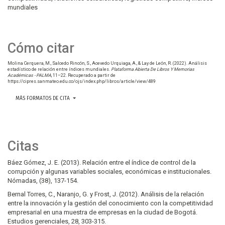
mundiales
Cómo citar
Molina Cerquera, M., Salcedo Rincón, S., Acevedo Urquiaga, A., & Lay de León, R. (2022). Análisis
estadístico de relación entre índices mundiales.
Plataforma Abierta De Libros Y Memorias
Académicas - PALMA
, 11–22. Recuperado a partir de
https://cipres.sanmateo.edu.co/ojs/index.php/libros/article/view/489
MÁS FORMATOS DE CITA
Citas
Báez Gómez, J. E. (2013). Relación entre el índice de control de la
corrupción y algunas variables sociales, económicas e institucionales.
Nómadas, (38), 137-154.
Bernal Torres, C., Naranjo, G. y Frost, J. (2012). Análisis de la relación
entre la innovación y la gestión del conocimiento con la competitividad
empresarial en una muestra de empresas en la ciudad de Bogotá.
Estudios gerenciales, 28, 303-315.