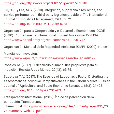
https://doi.org/https://doi.org/10.1016/j.ijpe.2016.01.018
Liu, C.-L. y Lee, M.-Y. (2018). Integration, supply chain resilience, and
service performance in third-party logistics providers. The International
Journal of Logistics Management, 29(1), 5–21.
https://doi.org/10.1108/IJLM-11-2016-0283
Organización para la Cooperación y el Desarrollo Económicos [OCDE].
(2020). Programme for International Student Assessment’s (PISA).
https://www.oecdilibrary.org/education/pisa_19963777
Organización Mundial de la Propiedad Intelectual [OMPI]. (2020). Índice
Mundial de Innovación.
https://www.wipo.int/publications/es/series/index.jsp?id=129
Rosales, M. (2017). El desarrollo humano: una propuesta para su
medición. Revista Aldea Mundo, 22(43), 65-75.
Sabetova, T. V. (2017). The Essence of Labour as a Factor Distorting the
assessment of Individual Competitiveness in the Labour Market. Russian
Journal of Agricultural and Socio-Economic Sciences, 63(3), 21–28.
https://doi.org/10.18551/rjoas.2017-03.04
Transparency International. (2019). Índice de percepción de la
corrupción. Transparency
International.
https://www.transparency.org/files/content/pages/CPI_2018_E
ve_summary_web_ES.pdf