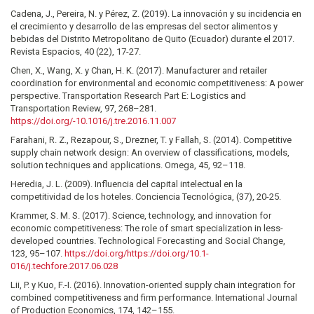
Cadena, J., Pereira, N. y Pérez, Z. (2019). La innovación y su incidencia en
el crecimiento y desarrollo de las empresas del sector alimentos y
bebidas del Distrito Metropolitano de Quito (Ecuador) durante el 2017.
Revista Espacios, 40 (22), 17-27.
Chen, X., Wang, X. y Chan, H. K. (2017). Manufacturer and retailer
coordination for environmental and economic competitiveness: A power
perspective. Transportation Research Part E: Logistics and
Transportation Review, 97, 268–281.
https://doi.org/-10.1016/j.tre.2016.11.007
Farahani, R. Z., Rezapour, S., Drezner, T. y Fallah, S. (2014). Competitive
supply chain network design: An overview of classifications, models,
solution techniques and applications. Omega, 45, 92–118.
Heredia, J. L. (2009). Influencia del capital intelectual en la
competitividad de los hoteles. Conciencia Tecnológica, (37), 20-25.
Krammer, S. M. S. (2017). Science, technology, and innovation for
economic competitiveness: The role of smart specialization in less-
developed countries. Technological Forecasting and Social Change,
123, 95–107.
https://doi.org/https://doi.org/10.1-
016/j.techfore.2017.06.028
Lii, P. y Kuo, F.-I. (2016). Innovation-oriented supply chain integration for
combined competitiveness and firm performance. International Journal
of Production Economics, 174, 142–155.