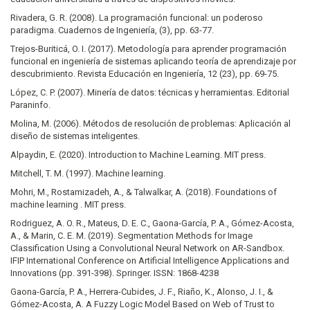
Rivadera, G. R. (2008). La programación funcional: un poderoso
paradigma. Cuadernos de Ingeniería, (3), pp. 63-77.
Trejos-Buriticá, O. I. (2017). Metodología para aprender programación
funcional en ingeniería de sistemas aplicando teoría de aprendizaje por
descubrimiento. Revista Educación en Ingeniería, 12 (23), pp. 69-75.
López, C. P. (2007). Minería de datos: técnicas y herramientas. Editorial
Paraninfo.
Molina, M. (2006). Métodos de resolución de problemas: Aplicación al
diseño de sistemas inteligentes.
Alpaydin, E. (2020). Introduction to Machine Learning. MIT press.
Mitchell, T. M. (1997). Machine learning.
Mohri, M., Rostamizadeh, A., & Talwalkar, A. (2018). Foundations of
machine learning . MIT press.
Rodriguez, A. O. R., Mateus, D. E. C., Gaona-García, P. A., Gómez-Acosta,
A., & Marin, C. E. M. (2019). Segmentation Methods for Image
Classification Using a Convolutional Neural Network on AR-Sandbox.
IFIP International Conference on Artificial Intelligence Applications and
Innovations (pp. 391-398). Springer. ISSN: 1868-4238
Gaona-García, P. A., Herrera-Cubides, J. F., Riaño, K., Alonso, J. I., &
Gómez-Acosta, A. A Fuzzy Logic Model Based on Web of Trust to