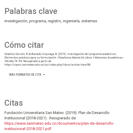
Palabras clave
investigación
programa
registro
ingeniería
sistemas
Cómo citar
Ceballos Garzón, R., & Acevedo Urquiaga, A. (2019). Investigación del programa académico:
Elementos prácticos para su formulación.
Plataforma Abierta De Libros Y Memorias Académicas -
PALMA
, 74–94. Recuperado a partir de
https://cipres.sanmateo.edu.co/ojs/index.php/libros/article/view/88
MÁS FORMATOS DE CITA
Citas
Fundación Universitaria San Mateo. (2019). Plan de Desarrollo
Institucional (2018-2021) . Recuperado de:
https://www.sanmateo.edu.co/documentos/plan-de-desarrollo-
institucional-2018-2021.pdf