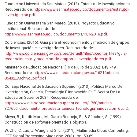
Fundación Universitaria San Mateo. (2012). Estatuto de Investigaciones.
Recuperado de:
https://www.sanmateo.edu.co/documentos/estatuto-
investigacion.pdf
Fundación Universitaria San Mateo. (2018). Proyecto Educativo
Institucional. Recuperado de:
https://www.sanmateo.edu.co/documentos/P.E.I-2018.pdf
Colciencias. (2016). Guía para el reconocimiento y medición de grupos
de investigación e investigadores. Recuperado de:
http://www.colciencias.gov.co/sites/default/files/ckeditor_files/guia-
reconocimiento-y-medicion-de-grupos-e-Investigadores.pdf
Ministerio de Educación Nacional (19 de julio de 2002). Ley 749 .
Recuperado de:
https://www.mineducacion.gov.co/1621/articles-
86432_Archivo_pdf.pdf
Consejo Nacional de Educación Superior. (2013). Política Marco De
Investigación, Ciencia, Tecnología E Innovación En El Sector De La
Educación Superior 2034. Recuperado de:
https://www.dialogoeducacionsuperior.edu.co/1750/articles-
327656_documento_propuesta_ciencia_tecnologia_innovacion_oct_22.pdf
Meyer, B., Katrib Mora, M., García Bermejo, R., & Sánchez, S. (1999).
Construcción de software orientado a objetos.
W. Zhu, C. Luo, J. Wang and S. Li. (2011). Multimedia Cloud Computing.
IEEE Signal Processing Magazine, 28(3) , pp. 59-69.