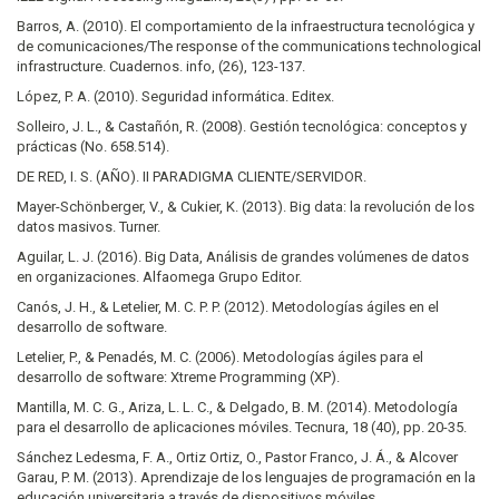
Barros, A. (2010). El comportamiento de la infraestructura tecnológica y
de comunicaciones/The response of the communications technological
infrastructure. Cuadernos. info, (26), 123-137.
López, P. A. (2010). Seguridad informática. Editex.
Solleiro, J. L., & Castañón, R. (2008). Gestión tecnológica: conceptos y
prácticas (No. 658.514).
DE RED, I. S. (AÑO). II PARADIGMA CLIENTE/SERVIDOR.
Mayer-Schönberger, V., & Cukier, K. (2013). Big data: la revolución de los
datos masivos. Turner.
Aguilar, L. J. (2016). Big Data, Análisis de grandes volúmenes de datos
en organizaciones. Alfaomega Grupo Editor.
Canós, J. H., & Letelier, M. C. P. P. (2012). Metodologías ágiles en el
desarrollo de software.
Letelier, P., & Penadés, M. C. (2006). Metodologías ágiles para el
desarrollo de software: Xtreme Programming (XP).
Mantilla, M. C. G., Ariza, L. L. C., & Delgado, B. M. (2014). Metodología
para el desarrollo de aplicaciones móviles. Tecnura, 18 (40), pp. 20-35.
Sánchez Ledesma, F. A., Ortiz Ortiz, O., Pastor Franco, J. Á., & Alcover
Garau, P. M. (2013). Aprendizaje de los lenguajes de programación en la
educación universitaria a través de dispositivos móviles.