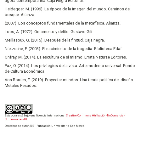
ágora contemporánea. Caja Negra Editorial.
Heidegger, M. (1996). La época de la imagen del mundo. Caminos del
bosque. Alianza.
(2007). Los conceptos fundamentales de la metafísica. Alianza.
Loos, A. (1972). Ornamento y delito. Gustavo Gili.
Meillasoux, Q. (2015). Después de la finitud. Caja negra.
Nietzsche, F. (2003). El nacimiento de la tragedia. Biblioteca Edaf.
Onfray, M. (2014). La escultura de sí mismo. Errata Naturae Editores.
Paz, O. (2014). Los privilegios de la vista. Arte moderno universal. Fondo
de Cultura Económica.
Von Borries, F. (2019). Proyectar mundos. Una teoría política del diseño.
Metales Pesados.
Esta obra está bajo una licencia internacional
Creative Commons Atribución-NoComercial-
SinDerivadas 4.0
.
Derechos de autor 2021 Fundación Universitaria San Mateo