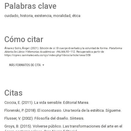
Palabras clave
cuidado
historia
existencia
moralidad
ética
Cómo citar
Álvarez Solís, Ángel. (2021). Edición de sí: El cuerpo diseñado y la voluntad de forma.
Plataforma
Abierta De Libros Y Memorias Académicas - PALMA
, 93–112. Recuperado a partir de
https://cipres.sanmateo.edu.co/ojs/index.php/libros/article/view/359
MÁS FORMATOS DE CITA
Citas
Coccia, E. (2011). La vida sensible. Editorial Marea.
Florenski, P. (2018). El iconostasio. Una teoría de la estética. Sígueme.
Flusser, V. (2002). Filosofía del diseño. Síntesis.
Groys, B. (2015). Volverse público. Las transformaciones del arte en el