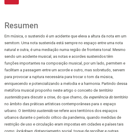
Resumen
Em música, o sustenido é um acidente que eleva a altura da nota em um
semitom. Uma nota sustenida está sempre no espaço entre uma nota
natural e outra, é uma mediação numa região de fronteira tonal. Mesmo
sendo um acidente musical, as notas e acordes sustenidos têm
funções importantes na composição musical, por um lado, permitem e
facilitam a passagem entre um acorde e outro, mas sobretudo, servem
para provocar a ruptura necessária para trocar o tom da música,
enriquecendo e potencializando a melodia e a harmonia. Partindo dessa
metáfora musical proponho neste artigo o conceito de
território
sustenido
para discutir a crise, do que chamo, da
experiência do território
no âmbito das práticas artísticas contemporâneas para o espaço
urbano. O
território sustenido
se refere aos territórios dos espaços
urbanos durante o período crítico da pandemia, quando medidas de
restrição de uso e circulação eram impostas em cidades e países tais
como:
lockdown
, distanciamento social, toque de recolher e outras