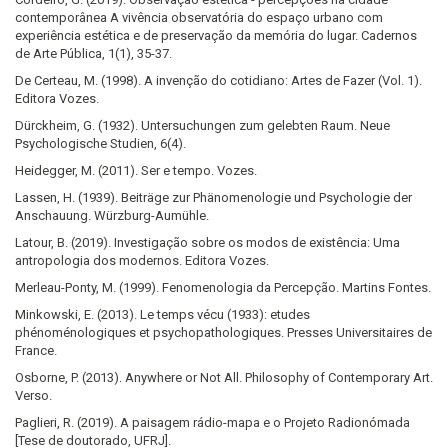
contemporânea A vivência observatória do espaço urbano com
experiência estética e de preservação da memória do lugar. Cadernos
de Arte Pública, 1(1), 35-37.
De Certeau, M. (1998). A invenção do cotidiano: Artes de Fazer (Vol. 1).
Editora Vozes.
Dürckheim, G. (1932). Untersuchungen zum gelebten Raum. Neue
Psychologische Studien, 6(4).
Heidegger, M. (2011). Ser e tempo. Vozes.
Lassen, H. (1939). Beiträge zur Phänomenologie und Psychologie der
Anschauung. Würzburg-Aumühle.
Latour, B. (2019). Investigação sobre os modos de existência: Uma
antropologia dos modernos. Editora Vozes.
Merleau-Ponty, M. (1999). Fenomenologia da Percepção. Martins Fontes.
Minkowski, E. (2013). Le temps vécu (1933): etudes
phénoménologiques et psychopathologiques. Presses Universitaires de
France.
Osborne, P. (2013). Anywhere or Not All. Philosophy of Contemporary Art.
Verso.
Paglieri, R. (2019). A paisagem rádio-mapa e o Projeto Radionómada
[Tese de doutorado, UFRJ].