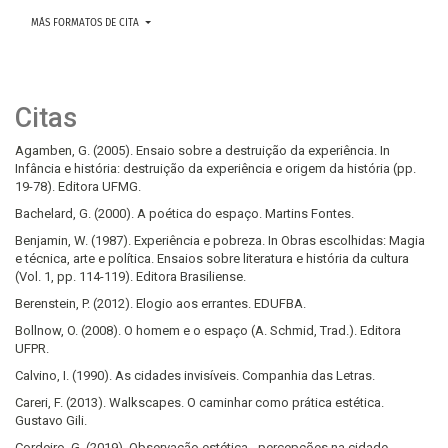
MÁS FORMATOS DE CITA
Citas
Agamben, G. (2005). Ensaio sobre a destruição da experiência. In
Infância e história: destruição da experiência e origem da história (pp.
19-78). Editora UFMG.
Bachelard, G. (2000). A poética do espaço. Martins Fontes.
Benjamin, W. (1987). Experiência e pobreza. In Obras escolhidas: Magia
e técnica, arte e política. Ensaios sobre literatura e história da cultura
(Vol. 1, pp. 114-119). Editora Brasiliense.
Berenstein, P. (2012). Elogio aos errantes. EDUFBA.
Bollnow, O. (2008). O homem e o espaço (A. Schmid, Trad.). Editora
UFPR.
Calvino, I. (1990). As cidades invisíveis. Companhia das Letras.
Careri, F. (2013). Walkscapes. O caminhar como prática estética.
Gustavo Gili.
Cordeiro, G. (2019). Observação estética - percepções na cidade