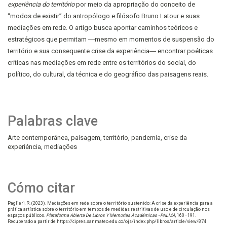
experiência do território
por meio da apropriação do conceito de
“modos de existir” do antropólogo e filósofo Bruno Latour e suas
mediações em rede. O artigo busca apontar caminhos teóricos e
estratégicos que permitam ―mesmo em momentos de suspensão do
território e sua consequente crise da experiência― encontrar poéticas
críticas nas mediações em rede entre os territórios do social, do
político, do cultural, da técnica e do geográfico das paisagens reais.
Palabras clave
Arte contemporânea
paisagem
território
pandemia
crise da
experiéncia
mediações
Cómo citar
Paglieri, R. (2023). Mediações em rede sobre o território sustenido: A crise da experiência para a
prática artística sobre o território em tempos de medidas restritivas de uso e de circulação nos
espaços públicos.
Plataforma Abierta De Libros Y Memorias Académicas - PALMA
, 160–191.
Recuperado a partir de https://cipres.sanmateo.edu.co/ojs/index.php/libros/article/view/874