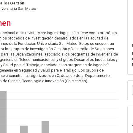
pal
allos Garzón
iversitaria San Mateo
lo
men
dacional de la revista Mare Ingenii. Ingenierías tiene como propósito
 los procesos de investigación desarrollados en la Facultad de
Afines de la Fundación Universitaria San Mateo. Estos se encuentran
or los grupos de investigación Gestión y Desarrollo de Soluciones
 para las Organizaciones, asociado a los programas de Ingeniería de
geniería en Telecomunicaciones, y el grupo Desarrollos Industriales y
y Salud para el Trabajo, asociado a los programas de Ingeniería
Ingeniería en Seguridad y Salud para el Trabajo. Los grupos de
n se encuentran categorizados en C, de acuerdo al Departamento
o de Ciencia, Tecnología e Innovación (Colciencias).
E
u
a