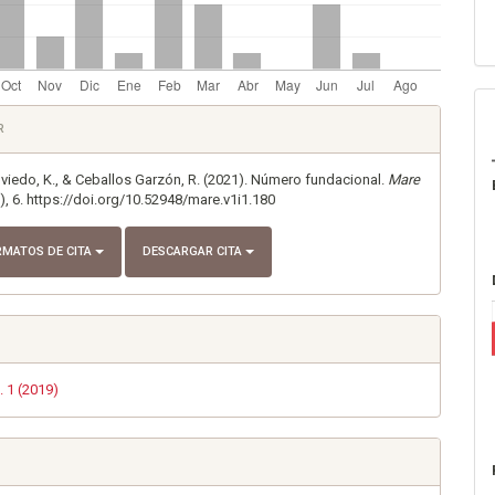
es
R
lo
iedo, K., & Ceballos Garzón, R. (2021). Número fundacional.
Mare
1), 6. https://doi.org/10.52948/mare.v1i1.180
RMATOS DE CITA
DESCARGAR CITA
. 1 (2019)