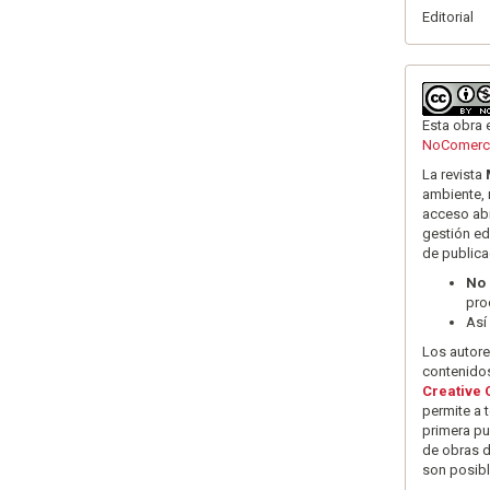
Editorial
Esta obra 
NoComerci
La revista
ambiente, 
acceso abi
gestión ed
de publica
No 
pro
Así
Los autore
contenidos
Creative
permite a 
primera pu
de obras d
son posibl