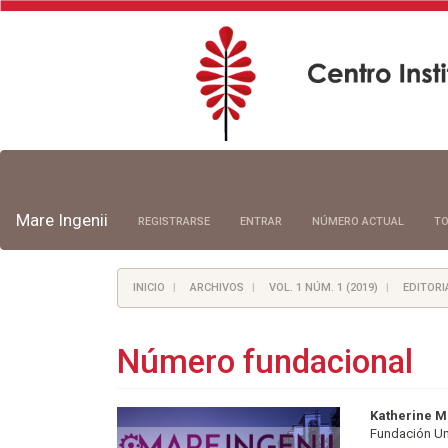
Navegación
principal
Contenido
principal
Mare Ingenii
REGISTRARSE
ENTRAR
NÚMERO ACTUAL
TO
Barra
lateral
INICIO
ARCHIVOS
VOL. 1 NÚM. 1 (2019)
EDITORI
Número fundacional
Barra
Conte
Katherine M
Fundación Un