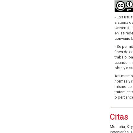
- Los usua
sistema de
Universita
en las rede
convenio la
- Se permi
fines de c
trabajo, p
cuando, me
obra y a su
Asi mismo,
normas y re
mismo se a
tratamient
o percance
Citas
Montaña, K. y
Ingenierías, 1(