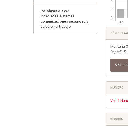
Palabras clave:
ingenierías sistemas
comunicaciones seguridad y
salud en el trabajo
Detall
CÓMO CITA
del
artícu
Montaña Ov
Ingenii
,
1
(
MÁS FO
NÚMERO
Vol. 1 Núm
SECCIÓN