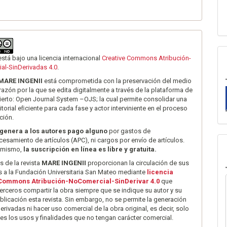
está bajo una licencia internacional
Creative Commons Atribución-
al-SinDerivadas 4.0
.
MARE INGENII
está comprometida con la preservación del medio
razón por la que se edita digitalmente a través de la plataforma de
erto: Open Journal System –OJS; la cual permite consolidar una
itorial eﬁciente para cada fase y actor interviniente en el proceso
ción.
genera a los autores pago alguno
por gastos de
cesamiento de artículos (APC), ni cargos por envío de artículos.
 mismo,
la suscripción en línea es libre y gratuita.
s de la revista
MARE INGENII
proporcionan la circulación de sus
 a la Fundación Universitaria San Mateo mediante
licencia
 Commons Atribución-NoComercial-SinDerivar 4.0
que
terceros compartir la obra siempre que se indique su autor y su
blicación esta revista. Sin embargo, no se permite la generación
erivadas ni hacer uso comercial de la obra original, es decir, solo
es los usos y finalidades que no tengan carácter comercial.