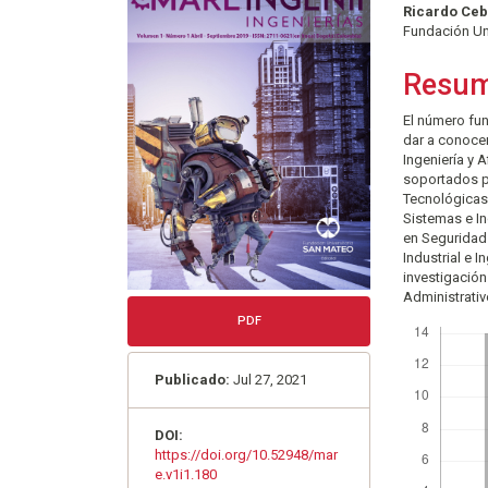
lateral
princi
Ricardo Ceb
del
del
Fundación Un
artículo
artícu
Resu
El número fun
dar a conocer
Ingeniería y 
soportados p
Tecnológicas
Sistemas e In
en Seguridad 
Industrial e 
investigació
Administrativ
Descargas
PDF
Publicado:
Jul 27, 2021
DOI:
https://doi.org/10.52948/mar
e.v1i1.180