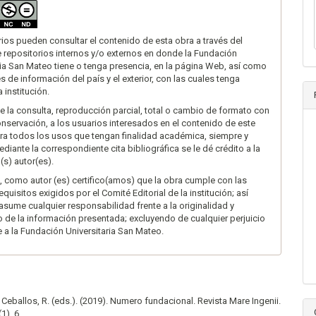
rios pueden consultar el contenido de esta obra a través del
 repositorios internos y/o externos en donde la Fundación
ria San Mateo tiene o tenga presencia, en la página Web, así como
s de información del país y el exterior, con las cuales tenga
 institución.
te la consulta, reproducción parcial, total o cambio de formato con
onservación, a los usuarios interesados en el contenido de este
ara todos los usos que tengan finalidad académica, siempre y
diante la correspondiente cita bibliográfica se le dé crédito a la
(s) autor(es).
 como autor (es) certifico(amos) que la obra cumple con las
quisitos exigidos por el Comité Editorial de la institución; así
sume cualquier responsabilidad frente a la originalidad y
o de la información presentada; excluyendo de cualquier perjuicio
 a la Fundación Universitaria San Mateo.
 Ceballos, R. (eds.). (2019). Numero fundacional. Revista Mare Ingenii.
1), 6.