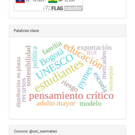
Palabras clave
familia
educación
exportación
sostenibilidad
Bogotá
política
ROI
mercadeo
UNESCO
estudiantes
distribución en planta
pymes
monarquía
escuela
riesgo
recursos
pensamiento crítico
adulto mayor
modelo
Conoce: @uni_sanmateo