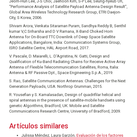
Jeom-Hun Lee, J-S Choi, Jaehoon Kim, S-P Lee, Seung-hyeub Oh,
“Performance Analysis of Satellite Payload Antenna Design Result”,
Global Area Wireless Technology Research Group, ETRI Daejon-
City, S Korea, 2006.
Shivam Arora, Venkata Sitaraman Puram, Sandhya Reddy B, Senthil
kumar V,C Sriharsha and D V Ramana, X-Band Choked Horn
Antenna for On-Board TTC Downlink of Deep Space Satellite
Applications, Bangalore, India: Communication Systems Group,
ISRO Satellite Centre, HAL Airport Road, 2017.
V. Pascale, D. Maiarelli, L. D’Agristina, N. Gatti, Design and
Qualification of Ku-Band Radiating Chains for Receive Active Array
Antenna of Flexible Telecommunication Satellites, Roma, Italia:
Antenna & RF Passive Dpt., Space Engineering S.p.A., 2019.
S. Rao, Satellite Communication Antennas: Challenges for the Next
Generation Payloads, USA: Northrop Grumman, 2015.
R. Yousefian y S. Kamalasadan, Design of quadrifilar helical and
spiral antennas in the presence of satellite-mobile handsets using
genetic Algorithms, Bradford, UK: Mobile and Satellite
Communications Research Centre, University of Bradford, 2009.
Artículos similares
Julissa Méndez, Laura Garzón,
Evaluación de los factores