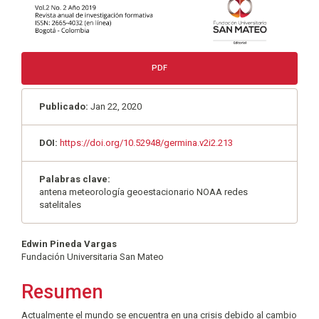
PDF
Publicado:
Jan 22, 2020
DOI:
https://doi.org/10.52948/germina.v2i2.213
Palabras clave:
antena meteorología geoestacionario NOAA redes
satelitales
Contenido
Edwin Pineda Vargas
Fundación Universitaria San Mateo
principal
del
Resumen
artículo
Actualmente el mundo se encuentra en una crisis debido al cambio