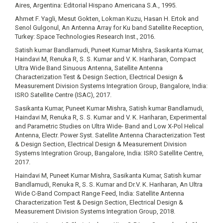
Aires, Argentina: Editorial Hispano Americana S.A., 1995.
Ahmet F. Yagli, Mesut Gokten, Lokman Kuzu, Hasan H. Ertok and
Senol Gulgonul, An Antenna Array for Ku band Satellite Reception,
Turkey: Space Technologies Research Inst., 2016.
Satish kumar Bandlamudi, Puneet Kumar Mishra, Sasikanta Kumar,
Haindavi M, Renuka R, S. S. Kumar and V. K. Hariharan, Compact
Ultra Wide Band Sinuous Antenna, Satellite Antenna
Characterization Test & Design Section, Electrical Design &
Measurement Division Systems Integration Group, Bangalore, India:
ISRO Satellite Centre (ISAC), 2017.
Sasikanta Kumar, Puneet Kumar Mishra, Satish kumar Bandlamudi,
Haindavi M, Renuka R, S. S. Kumar and V. K. Hariharan, Experimental
and Parametric Studies on Ultra Wide- Band and Low X-Pol Helical
Antenna, Electr. Power Syst. Satellite Antenna Characterization Test
& Design Section, Electrical Design & Measurement Division
Systems Integration Group, Bangalore, India: ISRO Satellite Centre,
2017.
Haindavi M, Puneet Kumar Mishra, Sasikanta Kumar, Satish kumar
Bandlamudi, Renuka R, S. S. Kumar and Dr.V. K. Hariharan, An Ultra
Wide C-Band Compact Range Feed, India: Satellite Antenna
Characterization Test & Design Section, Electrical Design &
Measurement Division Systems Integration Group, 2018.