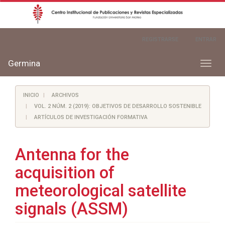
Navegación
REGISTRARSE
ENTRAR
principal
Contenido
principal
Germina
Toggl
Barra
naviga
lateral
INICIO
ARCHIVOS
VOL. 2 NÚM. 2 (2019): OBJETIVOS DE DESARROLLO SOSTENIBLE
ARTÍCULOS DE INVESTIGACIÓN FORMATIVA
Antenna for the
acquisition of
meteorological satellite
signals (ASSM)