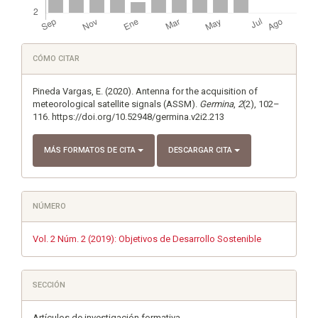
Detalles
CÓMO CITAR
del
artículo
Pineda Vargas, E. (2020). Antenna for the acquisition of
meteorological satellite signals (ASSM).
Germina
,
2
(2), 102–
116. https://doi.org/10.52948/germina.v2i2.213
MÁS FORMATOS DE CITA
DESCARGAR CITA
NÚMERO
Vol. 2 Núm. 2 (2019): Objetivos de Desarrollo Sostenible
SECCIÓN
Artículos de investigación formativa